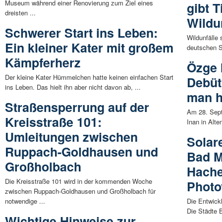
Museum während einer Renovierung zum Ziel eines
gibt 
dreisten ...
Wildu
Schwerer Start ins Leben:
Wildunfälle 
Ein kleiner Kater mit großem
deutschen S
Kämpferherz
Özge 
Der kleine Kater Hümmelchen hatte keinen einfachen Start
Debüt
ins Leben. Das hielt ihn aber nicht davon ab, ...
man h
Straßensperrung auf der
Am 28. Sept
Kreisstraße 101:
Inan in Alte
Umleitungen zwischen
Solar
Ruppach-Goldhausen und
Bad M
Großholbach
Hache
Die Kreisstraße 101 wird in der kommenden Woche
Photo
zwischen Ruppach-Goldhausen und Großholbach für
notwendige ...
Die Entwickl
Die Städte 
Wichtige Hinweise zur