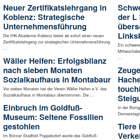
Neuer Zertifikatslehrgang in
Schwe
Koblenz: Strategische
der L
Unternehmensführung
übers
Links
Die IHK-Akademie Koblenz bietet ab sofort einen neuen
Zertifikatslehrgang zur strategischen Unternehmensführung
Ein schwere
...
Mittwochabe
...
Wäller Helfen: Erfolgsbilanz
nach sieben Monaten
Zeuge
Sozialkaufhaus in Montabaur
Hache
touch
Vor sieben Monaten hat der Verein Wäller Helfen e.V. das
Sozialkaufhaus in Montabaur übernommen. Die ...
Steig
Einbruch im Goldfuß-
In der Born
Donnerstagm
Museum: Seltene Fossilien
gestohlen
Tiere
Verke
Im Bonner Stadtteil Poppelsdorf wurde das Goldfuß-