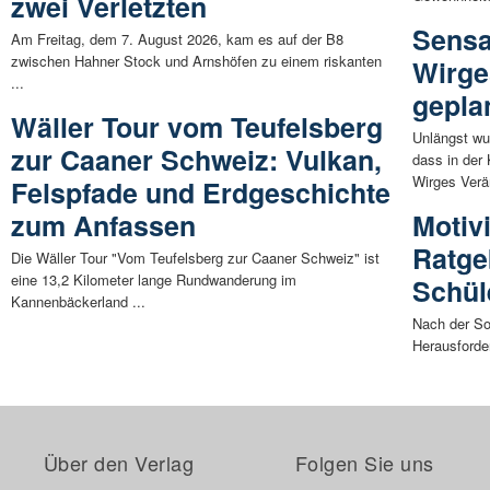
zwei Verletzten
Sensa
Am Freitag, dem 7. August 2026, kam es auf der B8
zwischen Hahner Stock und Arnshöfen zu einem riskanten
Wirge
...
gepla
Wäller Tour vom Teufelsberg
Unlängst wu
zur Caaner Schweiz: Vulkan,
dass in der
Wirges Verä
Felspfade und Erdgeschichte
zum Anfassen
Motiv
Ratge
Die Wäller Tour "Vom Teufelsberg zur Caaner Schweiz" ist
eine 13,2 Kilometer lange Rundwanderung im
Schül
Kannenbäckerland ...
Nach der So
Herausforde
Über den Verlag
Folgen Sie uns