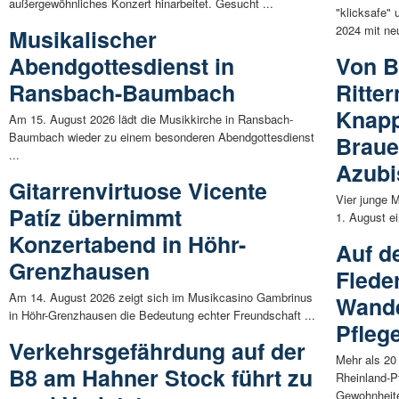
außergewöhnliches Konzert hinarbeitet. Gesucht ...
"klicksafe" 
2024 mit neu
Musikalischer
Abendgottesdienst in
Von B
Ransbach-Baumbach
Ritte
Knapp
Am 15. August 2026 lädt die Musikkirche in Ransbach-
Baumbach wieder zu einem besonderen Abendgottesdienst
Braue
...
Azubi
Gitarrenvirtuose Vicente
Vier junge 
Patíz übernimmt
1. August e
Konzertabend in Höhr-
Auf d
Grenzhausen
Flede
Am 14. August 2026 zeigt sich im Musikcasino Gambrinus
Wande
in Höhr-Grenzhausen die Bedeutung echter Freundschaft ...
Pfleg
Verkehrsgefährdung auf der
Mehr als 20
B8 am Hahner Stock führt zu
Rheinland-P
Gewohnheite