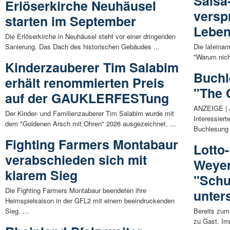
Salsa
Erlöserkirche Neuhäusel
versp
starten im September
Leben
Die Erlöserkirche in Neuhäusel steht vor einer dringenden
Sanierung. Das Dach des historischen Gebäudes ...
Die lateina
"Warum nicht
Kinderzauberer Tim Salabim
Buchl
erhält renommierten Preis
"The 
auf der GAUKLERFESTung
ANZEIGE | 
Der Kinder- und Familienzauberer Tim Salabim wurde mit
Interessiert
dem "Goldenen Arsch mit Ohren" 2026 ausgezeichnet. ...
Buchlesung 
Fighting Farmers Montabaur
Lotto
verabschieden sich mit
Weyer
klarem Sieg
"Schu
Die Fighting Farmers Montabaur beendeten ihre
unters
Heimspielsaison in der GFL2 mit einem beeindruckenden
Sieg. ...
Bereits zum 
zu Gast. Im