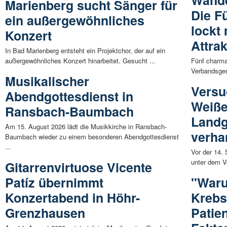
Wand
Marienberg sucht Sänger für
Die F
ein außergewöhnliches
lockt 
Konzert
Attra
In Bad Marienberg entsteht ein Projektchor, der auf ein
außergewöhnliches Konzert hinarbeitet. Gesucht ...
Fünf charma
Verbandsgem
Musikalischer
Versu
Abendgottesdienst in
Weiße
Ransbach-Baumbach
Landg
Am 15. August 2026 lädt die Musikkirche in Ransbach-
verha
Baumbach wieder zu einem besonderen Abendgottesdienst
...
Vor der 14.
unter dem Vo
Gitarrenvirtuose Vicente
Patíz übernimmt
"Waru
Konzertabend in Höhr-
Krebs
Grenzhausen
Patie