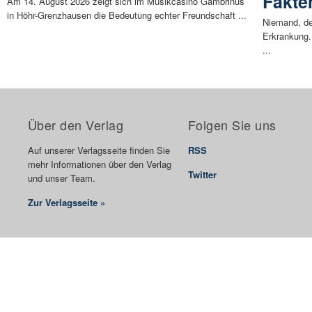
Fakte
Am 14. August 2026 zeigt sich im Musikcasino Gambrinus
in Höhr-Grenzhausen die Bedeutung echter Freundschaft ...
Niemand, der
Erkrankung.
...
Über den Verlag
Folgen Sie uns
Auf unserer Verlagsseite finden Sie
RSS
mehr Informationen über den Verlag
Twitter
und unser Team.
Zur Verlagsseite »