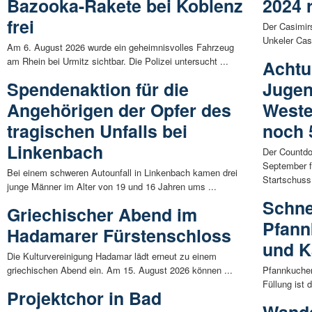
Bazooka-Rakete bei Koblenz
2024 
frei
Der Casimirs
Unkeler Casi
Am 6. August 2026 wurde ein geheimnisvolles Fahrzeug
am Rhein bei Urmitz sichtbar. Die Polizei untersucht ...
Achtu
Spendenaktion für die
Jugen
Angehörigen der Opfer des
Weste
tragischen Unfalls bei
noch 
Linkenbach
Der Countdow
September fü
Bei einem schweren Autounfall in Linkenbach kamen drei
Startschuss 
junge Männer im Alter von 19 und 16 Jahren ums ...
Schne
Griechischer Abend im
Pfann
Hadamarer Fürstenschloss
und K
Die Kulturvereinigung Hadamar lädt erneut zu einem
griechischen Abend ein. Am 15. August 2026 können ...
Pfannkuchen
Füllung ist 
Projektchor in Bad