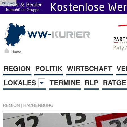
Werbung
Home
REGION
POLITIK
WIRTSCHAFT
VE
LOKALES
TERMINE
RLP
RATGE
REGION
|
HACHENBURG