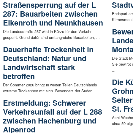
Straßensperrung auf der L
Stadt
287: Bauarbeiten zwischen
Endspurt am
Kirmesmontag
Elkenroth und Neunkhausen
Bewer
Die Landesstraße 287 wird in Kürze für den Verkehr
gesperrt. Grund dafür sind umfangreiche Bauarbeiten, ...
Lande
Dauerhafte Trockenheit in
Monta
Deutschland: Natur und
Die Stadt Mo
Sie bewirbt
Landwirtschaft stark
...
betroffen
Die K
Der Sommer 2026 bringt in weiten Teilen Deutschlands
Grohm
extreme Trockenheit mit sich. Besonders der Süden ...
Selte
Erstmeldung: Schwerer
St. F
Verkehrsunfall auf der L 288
Acht Wochen
zwischen Hachenburg und
circa 50 eig
Alpenrod