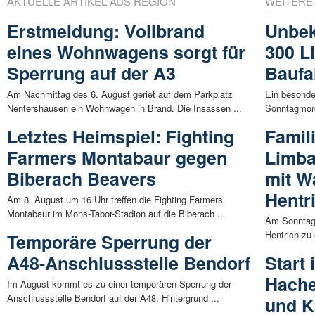
AKTUELLE ARTIKEL AUS REGION
WEITERE
Erstmeldung: Vollbrand
Unbek
eines Wohnwagens sorgt für
300 Li
Sperrung auf der A3
Baufa
Am Nachmittag des 6. August geriet auf dem Parkplatz
Ein besonde
Nentershausen ein Wohnwagen in Brand. Die Insassen ...
Sonntagmorg
Letztes Heimspiel: Fighting
Famil
Farmers Montabaur gegen
Limba
Biberach Beavers
mit W
Hentr
Am 8. August um 16 Uhr treffen die Fighting Farmers
Montabaur im Mons-Tabor-Stadion auf die Biberach ...
Am Sonntag,
Hentrich zu
Temporäre Sperrung der
A48-Anschlussstelle Bendorf
Start
Hache
Im August kommt es zu einer temporären Sperrung der
Anschlussstelle Bendorf auf der A48. Hintergrund ...
und K