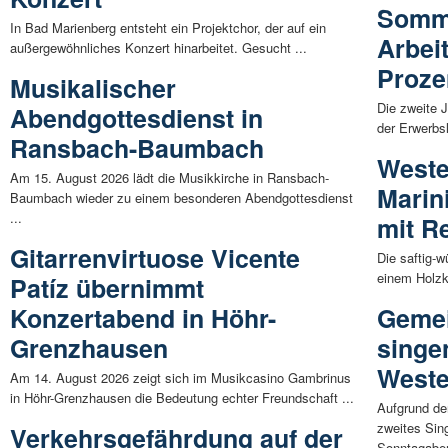
Somme
In Bad Marienberg entsteht ein Projektchor, der auf ein
Arbeit
außergewöhnliches Konzert hinarbeitet. Gesucht ...
Proze
Musikalischer
Die zweite 
Abendgottesdienst in
der Erwerbsl
Ransbach-Baumbach
Weste
Am 15. August 2026 lädt die Musikkirche in Ransbach-
Marin
Baumbach wieder zu einem besonderen Abendgottesdienst
...
mit R
Gitarrenvirtuose Vicente
Die saftig-
einem Holzko
Patíz übernimmt
Konzertabend in Höhr-
Gemei
Grenzhausen
singen
Weste
Am 14. August 2026 zeigt sich im Musikcasino Gambrinus
in Höhr-Grenzhausen die Bedeutung echter Freundschaft ...
Aufgrund de
zweites Sin
Verkehrsgefährdung auf der
Sonntagaben