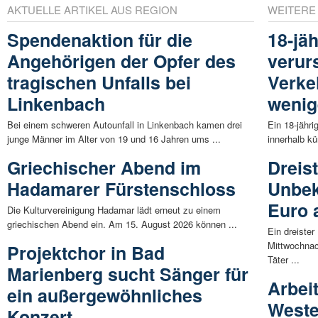
AKTUELLE ARTIKEL AUS REGION
WEITERE
Spendenaktion für die
18-jä
Angehörigen der Opfer des
verur
tragischen Unfalls bei
Verke
Linkenbach
wenig
Bei einem schweren Autounfall in Linkenbach kamen drei
Ein 18-jähri
junge Männer im Alter von 19 und 16 Jahren ums ...
innerhalb kü
Griechischer Abend im
Dreis
Hadamarer Fürstenschloss
Unbek
Euro
Die Kulturvereinigung Hadamar lädt erneut zu einem
griechischen Abend ein. Am 15. August 2026 können ...
Ein dreister
Mittwochnac
Projektchor in Bad
Täter ...
Marienberg sucht Sänger für
Arbei
ein außergewöhnliches
Weste
Konzert