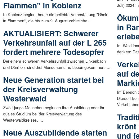
Flammen" in Koblenz
Juli) 2024 i
In Koblenz beginnt heute die beliebte Veranstaltung "Rhein
Ökume
in Flammen", die bis zum 9. August zahlreiche ...
in R
AKTUALISIERT: Schwerer
erleb
Verkehrsunfall auf der L 265
Im Wald inn
fordert mehrere Todesopfer
denken: Daz
Bei einem schweren Verkehrsunfall zwischen Linkenbach
Verke
und Dürrholz sind drei Menschen ums Leben gekommen. ...
auf d
Neue Generation startet bei
Marki
der Kreisverwaltung
Im Bereich
Westerwald
Dierdorf ko
Verkehrsbeei
Zwölf junge Menschen beginnen ihre Ausbildung oder ihr
duales Studium bei der Kreisverwaltung des
Tradi
Westerwaldkreises. ...
krönt
Neue Auszubildende starten
und f