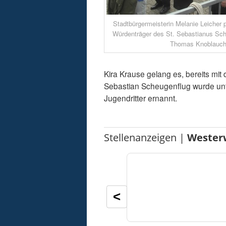
Stadtbürgermeisterin Melanie Leicher 
Würdenträger des St. Sebastianus Sch
Thomas Knoblauch
Kira Krause gelang es, bereits mi
Sebastian Scheugenflug wurde unt
Jugendritter ernannt.
Stellenanzeigen |
Wester
<