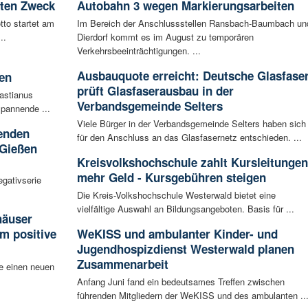
uten Zweck
Autobahn 3 wegen Markierungsarbeiten
tto startet am
Im Bereich der Anschlussstellen Ransbach-Baumbach un
..
Dierdorf kommt es im August zu temporären
Verkehrsbeeinträchtigungen. ...
Ausbauquote erreicht: Deutsche Glasfase
en
prüft Glasfaserausbau in der
bastianus
Verbandsgemeinde Selters
spannende ...
Viele Bürger in der Verbandsgemeinde Selters haben sich
enden
für den Anschluss an das Glasfasernetz entschieden. ...
 Gießen
Kreisvolkshochschule zahlt Kursleitungen
mehr Geld - Kursgebühren steigen
egativserie
Die Kreis-Volkshochschule Westerwald bietet eine
vielfältige Auswahl an Bildungsangeboten. Basis für ...
häuser
m positive
WeKISS und ambulanter Kinder- und
Jugendhospizdienst Westerwald planen
Zusammenarbeit
e einen neuen
Anfang Juni fand ein bedeutsames Treffen zwischen
führenden Mitgliedern der WeKISS und des ambulanten ..