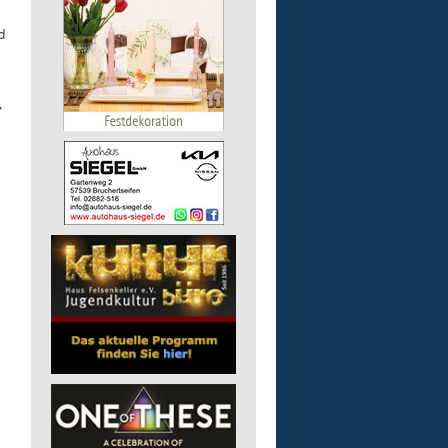
d
r
.