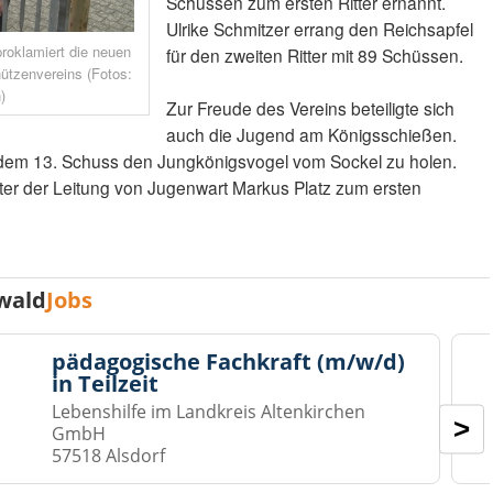
Schüssen zum ersten Ritter ernannt.
Ulrike Schmitzer errang den Reichsapfel
proklamiert die neuen
für den zweiten Ritter mit 89 Schüssen.
ützenvereins (Fotos:
)
Zur Freude des Vereins beteiligte sich
auch die Jugend am Königsschießen.
t dem 13. Schuss den Jungkönigsvogel vom Sockel zu holen.
er der Leitung von Jugenwart Markus Platz zum ersten
wald
Jobs
pädagogische Fachkraft (m/w/d)
in Teilzeit
Lebenshilfe im Landkreis Altenkirchen
>
GmbH
57518 Alsdorf