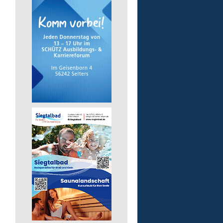
pädagogische Fachkraft
in Vollzeit
Lebenshilfe im Landkreis Altenk
GmbH
57518 Alsdorf