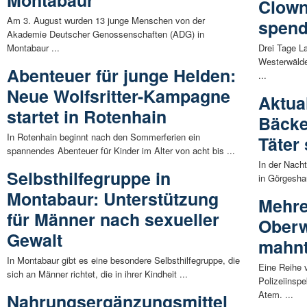
Clown
Am 3. August wurden 13 junge Menschen von der
spen
Akademie Deutscher Genossenschaften (ADG) in
Montabaur ...
Drei Tage La
Westerwälde
Abenteuer für junge Helden:
...
Neue Wolfsritter-Kampagne
Aktual
startet in Rotenhain
Bäcke
In Rotenhain beginnt nach den Sommerferien ein
Täter
spannendes Abenteuer für Kinder im Alter von acht bis ...
In der Nach
Selbsthilfegruppe in
in Görgesha
Montabaur: Unterstützung
Mehre
für Männer nach sexueller
Oberw
Gewalt
mahnt
In Montabaur gibt es eine besondere Selbsthilfegruppe, die
Eine Reihe v
sich an Männer richtet, die in ihrer Kindheit ...
Polizeiinsp
Atem. ...
Nahrungsergänzungsmittel