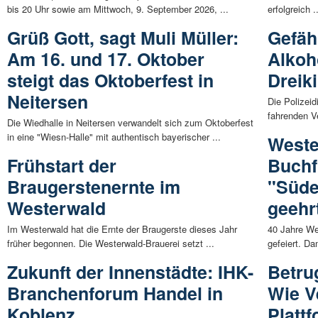
bis 20 Uhr sowie am Mittwoch, 9. September 2026, ...
erfolgreich .
Grüß Gott, sagt Muli Müller:
Gefäh
Am 16. und 17. Oktober
Alkoho
steigt das Oktoberfest in
Dreik
Neitersen
Die Polizeid
fahrenden V
Die Wiedhalle in Neitersen verwandelt sich zum Oktoberfest
in eine "Wiesn-Halle" mit authentisch bayerischer ...
Weste
Frühstart der
Buchf
Braugerstenernte im
"Süde
Westerwald
geehr
Im Westerwald hat die Ernte der Braugerste dieses Jahr
40 Jahre We
früher begonnen. Die Westerwald-Brauerei setzt ...
gefeiert. D
Zukunft der Innenstädte: IHK-
Betru
Branchenforum Handel in
Wie V
Koblenz
Platt