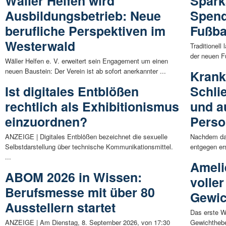
Wäller Helfen wird
Spark
Ausbildungsbetrieb: Neue
Spend
berufliche Perspektiven im
Fußba
Westerwald
Traditionel
der neuen Fu
Wäller Helfen e. V. erweitert sein Engagement um einen
neuen Baustein: Der Verein ist ab sofort anerkannter ...
Krank
Ist digitales Entblößen
Schli
rechtlich als Exhibitionismus
und a
einzuordnen?
Perso
ANZEIGE | Digitales Entblößen bezeichnet die sexuelle
Nachdem das
Selbstdarstellung über technische Kommunikationsmittel.
entgegen er
...
Ameli
ABOM 2026 in Wissen:
voller
Berufsmesse mit über 80
Gewic
Ausstellern startet
Das erste We
ANZEIGE | Am Dienstag, 8. September 2026, von 17:30
Gewichthebe