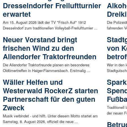
Dresselndorfer Freiluftturnier
Alkoho
erwartet
Dreik
Am 15. August 2026 lädt der TV "Frisch Auf" 1912
Die Polizeid
Dresselndorf zum traditionellen Volleyball-Freiluftturnier ...
fahrenden V
Neuer Vorstand bringt
Stadt
frischen Wind zu den
von K
Allendorfer Traktorfreunden
betro
Die Allendorfer Traktorfreunde planen ein besonderes
Wer in den 
Oldtimertreffen in Haiger-Flammersbach. Erstmalig ...
Stadtgutsch
Wäller Helfen und
Spark
Westerwald RockerZ starten
Spend
Partnerschaft für den guten
Fußba
Zweck
Traditionel
der neuen Fu
Musik verbindet - und hilft. Unter diesem Motto startet am
Samstag, 8. August 2026, offiziell die neue ...
Betru