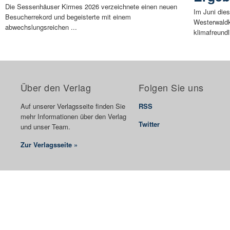
Die Sessenhäuser Kirmes 2026 verzeichnete einen neuen
Im Juni die
Besucherrekord und begeisterte mit einem
Westerwaldk
abwechslungsreichen ...
klimafreundli
Über den Verlag
Folgen Sie uns
Auf unserer Verlagsseite finden Sie
RSS
mehr Informationen über den Verlag
Twitter
und unser Team.
Zur Verlagsseite »