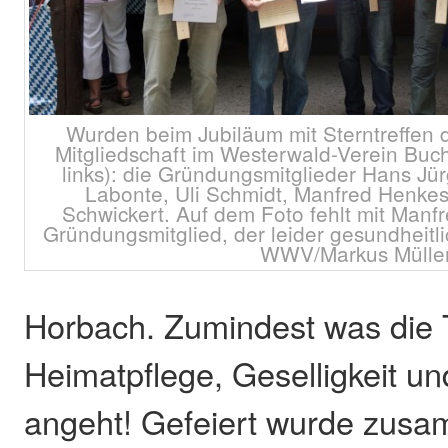
Wurden beim Jubiläum mit Sterntreffen
Mitgliedschaft im Westerwald-Verein Buc
links): die Gründungsmitglieder Hans Jü
Labonte, Uli Schmidt, Manfred Henke
Schwickert. Auf dem Foto fehlt mit Manfr
Gründungsmitglied, der leider gesundheitli
WWV/Markus Mülle
Horbach. Zumindest was die
Heimatpflege, Geselligkeit u
angeht! Gefeiert wurde zus