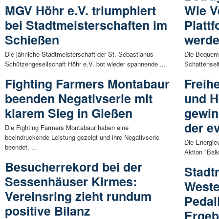
MGV Höhr e.V. triumphiert
Wie V
bei Stadtmeisterschaften im
Platt
Schießen
werd
Die jährliche Stadtmeisterschaft der St. Sebastianus
Die Bequeml
Schützengesellschaft Höhr e.V. bot wieder spannende ...
Schattenseit
Fighting Farmers Montabaur
Freih
beenden Negativserie mit
und H
klarem Sieg in Gießen
gewin
der e
Die Fighting Farmers Montabaur haben eine
beeindruckende Leistung gezeigt und ihre Negativserie
Die Energiev
beendet. ...
Aktion "Bal
Besucherrekord bei der
Stadt
Sessenhäuser Kirmes:
Weste
Vereinsring zieht rundum
Pedal
positive Bilanz
Ergeb