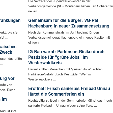
Die Vertreter der Jugendfeuerwehren in der
Verbandsgemeinde (VG) Montabaur haben Jan Schäfer z
neuen ...
krankungen
Gemeinsam für die Bürger: VG-Rat
Hachenburg in neuer Zusammensetzung
rkt, bis sie
Nach der Kommunalwahl im Juni beginnt für den
bt ...
Verbandsgemeinderat Hachenburg ein neues Kapitel mit
einigen ...
päisches
IG Bau warnt: Parkinson-Risiko durch
 Zweck
Pestizide für "grüne Jobs" im
ssen das dritte
Westerwaldkreis
...
Darauf sollten Menschen mit "grünen Jobs" achten:
Parkinson-Gefahr durch Pestizide. "Wer im
urg vor
Westerwaldkreis ...
rufe von
Eröffnet! Frisch saniertes Freibad Unnau
ben. Diese ...
läutet die Sommerferien ein
n im
Rechtzeitig zu Beginn der Sommerferien öffnet das frisch
sanierte Freibad in Unnau wieder seine Tore. ...
August ihre