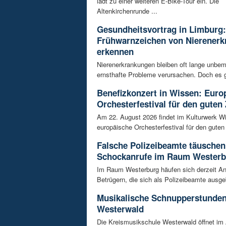
lädt zu einer weiteren E-Bike-Tour ein. Die
Altenkirchenrunde ...
Gesundheitsvortrag in Limburg:
Frühwarnzeichen von Nierener
erkennen
Nierenerkrankungen bleiben oft lange unbeme
ernsthafte Probleme verursachen. Doch es gi
Benefizkonzert in Wissen: Euro
Orchesterfestival für den guten
Am 22. August 2026 findet im Kulturwerk Wi
europäische Orchesterfestival für den guten 
Falsche Polizeibeamte täuschen
Schockanrufe im Raum Westerb
Im Raum Westerburg häufen sich derzeit An
Betrügern, die sich als Polizeibeamte ausge
Musikalische Schnupperstunde
Westerwald
Die Kreismusikschule Westerwald öffnet im 