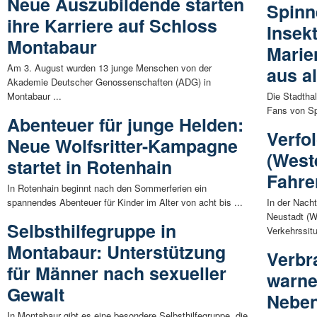
Neue Auszubildende starten
Spinn
ihre Karriere auf Schloss
Insek
Montabaur
Marie
Am 3. August wurden 13 junge Menschen von der
aus al
Akademie Deutscher Genossenschaften (ADG) in
Montabaur ...
Die Stadtha
Fans von Sp
Abenteuer für junge Helden:
Verfo
Neue Wolfsritter-Kampagne
(West
startet in Rotenhain
Fahrer
In Rotenhain beginnt nach den Sommerferien ein
spannendes Abenteuer für Kinder im Alter von acht bis ...
In der Nacht
Neustadt (W
Selbsthilfegruppe in
Verkehrssitu
Montabaur: Unterstützung
Verbr
für Männer nach sexueller
warne
Gewalt
Neben
In Montabaur gibt es eine besondere Selbsthilfegruppe, die