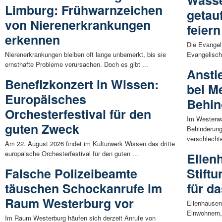
Limburg: Frühwarnzeichen
getau
von Nierenerkrankungen
feier
erkennen
Die Evangel
Nierenerkrankungen bleiben oft lange unbemerkt, bis sie
Evangelisch
ernsthafte Probleme verursachen. Doch es gibt ...
Ansti
Benefizkonzert in Wissen:
bei M
Europäisches
Behin
Orchesterfestival für den
Im Westerwa
guten Zweck
Behinderung
verschlechter
Am 22. August 2026 findet im Kulturwerk Wissen das dritte
europäische Orchesterfestival für den guten ...
Ellen
Falsche Polizeibeamte
Stiftu
täuschen Schockanrufe im
für d
Raum Westerburg vor
Ellenhausen
Einwohnern,
Im Raum Westerburg häufen sich derzeit Anrufe von