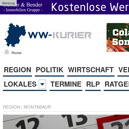
Werbung
Home
REGION
POLITIK
WIRTSCHAFT
VE
LOKALES
TERMINE
RLP
RATGE
REGION
|
MONTABAUR