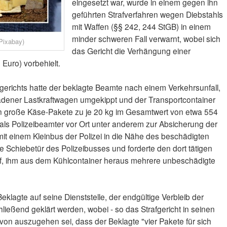
eingesetzt war, wurde in einem gegen ihn
geführten Strafverfahren wegen Diebstahls
mit Waffen (§§ 242, 244 StGB) in einem
minder schweren Fall verwarnt, wobei sich
Pixabay)
das Gericht die Verhängung einer
 Euro) vorbehielt.
gerichts hatte der beklagte Beamte nach einem Verkehrsunfall,
adener Lastkraftwagen umgekippt und der Transportcontainer
 große Käse-Pakete zu je 20 kg im Gesamtwert von etwa 554
als Polizeibeamter vor Ort unter anderem zur Absicherung der
 mit einem Kleinbus der Polizei in die Nähe des beschädigten
he Schiebetür des Polizeibusses und forderte den dort tätigen
auf, ihm aus dem Kühlcontainer heraus mehrere unbeschädigte
eklagte auf seine Dienststelle, der endgültige Verbleib der
ließend geklärt werden, wobei - so das Strafgericht in seinen
avon auszugehen sei, dass der Beklagte "vier Pakete für sich