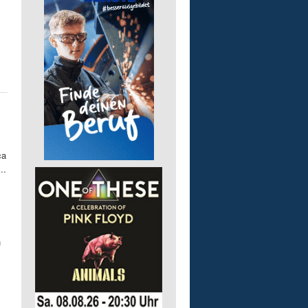
ca
..
n