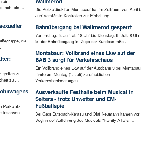
Wallmerod
n ein
n acht bis ...
Die Polizeidirektion Montabaur hat im Zeitraum von April b
Juni verstärkte Kontrollen zur Einhaltung ...
:
sexueller
Bahnübergang bei Wallmerod gesperrt
Von Freitag, 5. Juli, ab 18 Uhr bis Dienstag, 9. Juli, 8 Uhr
ilfegruppe, die
ist der Bahnübergang im Zuge der Bundesstraße ...
..
Montabaur: Vollbrand eines Lkw auf der
lter:
BAB 3 sorgt für Verkehrschaos
Ein Vollbrand eines Lkw auf der Autobahn 3 bei Montabau
 greifen zu
führte am Montag (1. Juli) zu erheblichen
eit zu ...
Verkehrsbehinderungen. ...
 Wohnwagens
Ausverkaufte Festhalle beim Musical in
Selters - trotz Unwetter und EM-
Fußballspiel
m Parkplatz
 Insassen ...
Bei Gabi Eutebach-Karasu und Olaf Neumann kamen vor
Beginn der Aufführung des Musicals "Family Affairs ...