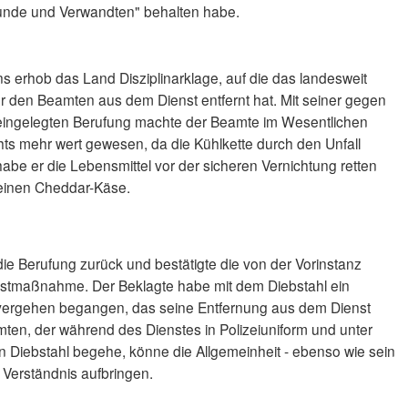
unde und Verwandten" behalten habe.
s erhob das Land Disziplinarklage, auf die das landesweit
er den Beamten aus dem Dienst entfernt hat. Mit seiner gegen
l eingelegten Berufung machte der Beamte im Wesentlichen
chts mehr wert gewesen, da die Kühlkette durch den Unfall
be er die Lebensmittel vor der sicheren Vernichtung retten
keinen Cheddar-Käse.
ie Berufung zurück und bestätigte die von der Vorinstanz
stmaßnahme. Der Beklagte habe mit dem Diebstahl ein
tvergehen begangen, das seine Entfernung aus dem Dienst
mten, der während des Dienstes in Polizeiuniform und unter
en Diebstahl begehe, könne die Allgemeinheit - ebenso wie sein
n Verständnis aufbringen.