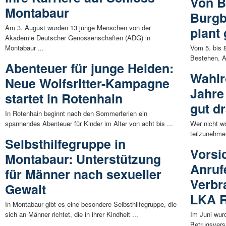
Von B
Montabaur
Burgb
Am 3. August wurden 13 junge Menschen von der
plant 
Akademie Deutscher Genossenschaften (ADG) in
Montabaur ...
Vom 5. bis 8
Bestehen. An
Abenteuer für junge Helden:
Wahlr
Neue Wolfsritter-Kampagne
Jahre
startet in Rotenhain
gut d
In Rotenhain beginnt nach den Sommerferien ein
spannendes Abenteuer für Kinder im Alter von acht bis ...
Wer nicht w
teilzunehmen
Selbsthilfegruppe in
Vorsi
Montabaur: Unterstützung
Anruf
für Männer nach sexueller
Verbr
Gewalt
LKA R
In Montabaur gibt es eine besondere Selbsthilfegruppe, die
sich an Männer richtet, die in ihrer Kindheit ...
Im Juni wur
Betrugsversu