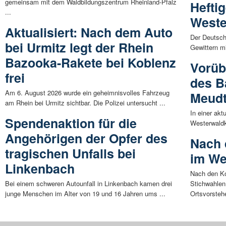
gemeinsam mit dem Waldbildungszentrum Rheinland-Pfalz
Hefti
...
Weste
Aktualisiert: Nach dem Auto
Der Deutsch
bei Urmitz legt der Rhein
Gewittern mi
Bazooka-Rakete bei Koblenz
Vorüb
frei
des B
Am 6. August 2026 wurde ein geheimnisvolles Fahrzeug
Meudt
am Rhein bei Urmitz sichtbar. Die Polizei untersucht ...
In einer akt
Spendenaktion für die
Westerwaldk
Angehörigen der Opfer des
Nach 
tragischen Unfalls bei
im We
Linkenbach
Nach den Ko
Bei einem schweren Autounfall in Linkenbach kamen drei
Stichwahlen
junge Menschen im Alter von 19 und 16 Jahren ums ...
Ortsvorstehe