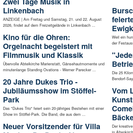
Zwei Tage Musik in
Linkenbach
Bursc
feiert
ANZEIGE | Am Freitag und Samstag, 21. und 22. August
2026, findet auf dem Freizeitgelände in Linkenbach ...
Ewigk
Kino für die Ohren:
Weil ein hu
der Festaus
Orgelnacht begeistert mit
Filmmusik und Klassik
"Jede
Betri
Übervolle Abteikirche Marienstatt, Gänsehautmomente und
minutenlange Standing Ovations - Werner Parecker ...
Die 25 Kilo
Bendorf-Say
20 Jahre Dukes Trio -
Jubiläumsshow im Stöffel-
Vom 
Park
Kunst
Comeb
Das "Dukes Trio" feiert sein 20-jähriges Bestehen mit einer
Show im Stöffel-Park. Die Band, die aus dem ...
Bäcke
Neuer Vorsitzender für Villa
Der kreativ
in Altenkirch