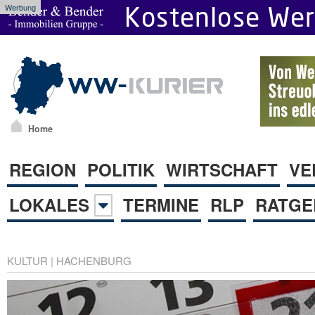
Werbung
Home
REGION
POLITIK
WIRTSCHAFT
VE
LOKALES
TERMINE
RLP
RATGE
KULTUR
|
HACHENBURG