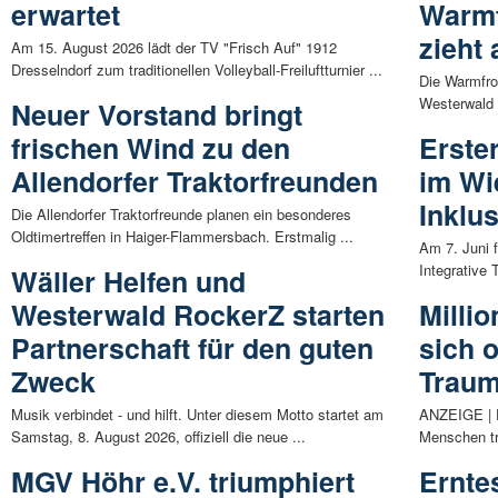
erwartet
Warmf
zieht 
Am 15. August 2026 lädt der TV "Frisch Auf" 1912
Dresselndorf zum traditionellen Volleyball-Freiluftturnier ...
Die Warmfro
Westerwald 
Neuer Vorstand bringt
frischen Wind zu den
Erster
Allendorfer Traktorfreunden
im Wi
Inklus
Die Allendorfer Traktorfreunde planen ein besonderes
Oldtimertreffen in Haiger-Flammersbach. Erstmalig ...
Am 7. Juni 
Integrative T
Wäller Helfen und
Westerwald RockerZ starten
Milli
Partnerschaft für den guten
sich 
Zweck
Traum
Musik verbindet - und hilft. Unter diesem Motto startet am
ANZEIGE | D
Samstag, 8. August 2026, offiziell die neue ...
Menschen tro
MGV Höhr e.V. triumphiert
Ernte