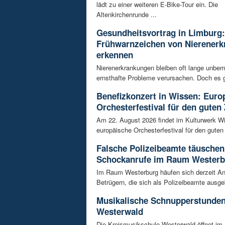
lädt zu einer weiteren E-Bike-Tour ein. Die
Altenkirchenrunde ...
Gesundheitsvortrag in Limburg:
Frühwarnzeichen von Nierener
erkennen
Nierenerkrankungen bleiben oft lange unbeme
ernsthafte Probleme verursachen. Doch es gi
Benefizkonzert in Wissen: Euro
Orchesterfestival für den guten
Am 22. August 2026 findet im Kulturwerk Wi
europäische Orchesterfestival für den guten 
Falsche Polizeibeamte täuschen
Schockanrufe im Raum Westerb
Im Raum Westerburg häufen sich derzeit An
Betrügern, die sich als Polizeibeamte ausge
Musikalische Schnupperstunde
Westerwald
Die Kreismusikschule Westerwald öffnet im 