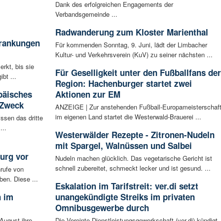
Dank des erfolgreichen Engagements der
Verbandsgemeinde ...
Radwanderung zum Kloster Marienthal
krankungen
Für kommenden Sonntag, 9. Juni, lädt der Limbacher
Kultur- und Verkehrsverein (KuV) zu seiner nächsten ...
rkt, bis sie
Für Geselligkeit unter den Fußballfans der
bt ...
Region: Hachenburger startet zwei
päisches
Aktionen zur EM
 Zweck
ANZEIGE | Zur anstehenden Fußball-Europameisterschaf
im eigenen Land startet die Westerwald-Brauerei ...
ssen das dritte
...
Westerwälder Rezepte - Zitronen-Nudeln
mit Spargel, Walnüssen und Salbei
urg vor
Nudeln machen glücklich. Das vegetarische Gericht ist
schnell zubereitet, schmeckt lecker und ist gesund. ...
rufe von
ben. Diese ...
Eskalation im Tarifstreit: ver.di setzt
n im
unangekündigte Streiks im privaten
Omnibusgewerbe durch
August ihre
Die Vereinte Dienstleistungsgewerkschaft (ver.di) kündigt