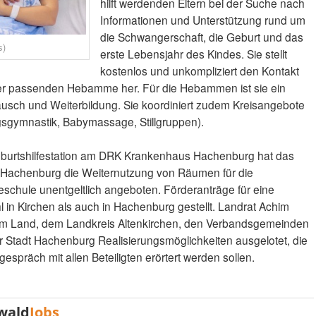
hilft werdenden Eltern bei der Suche nach
Informationen und Unterstützung rund um
die Schwangerschaft, die Geburt und das
s)
erste Lebensjahr des Kindes. Sie stellt
kostenlos und unkompliziert den Kontakt
er passenden Hebamme her. Für die Hebammen ist sie ein
usch und Weiterbildung. Sie koordiniert zudem Kreisangebote
gsgymnastik, Babymassage, Stillgruppen).
burtshilfestation am DRK Krankenhaus Hachenburg hat das
achenburg die Weiternutzung von Räumen für die
hule unentgeltlich angeboten. Förderanträge für eine
n Kirchen als auch in Hachenburg gestellt. Landrat Achim
dem Land, dem Landkreis Altenkirchen, den Verbandsgemeinden
 Stadt Hachenburg Realisierungsmöglichkeiten ausgelotet, die
präch mit allen Beteiligten erörtert werden sollen.
wald
Jobs