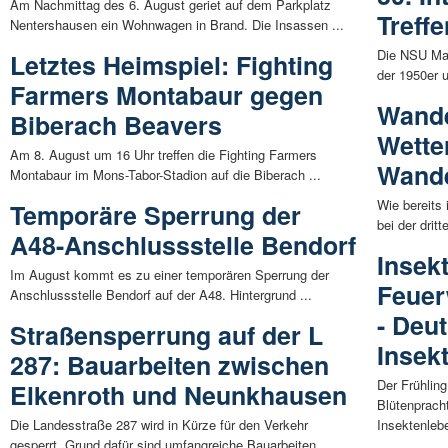
Am Nachmittag des 6. August geriet auf dem Parkplatz
Treff
Nentershausen ein Wohnwagen in Brand. Die Insassen ...
Die NSU Max
Letztes Heimspiel: Fighting
der 1950er 
Farmers Montabaur gegen
Wande
Biberach Beavers
Wette
Am 8. August um 16 Uhr treffen die Fighting Farmers
Wande
Montabaur im Mons-Tabor-Stadion auf die Biberach ...
Wie bereits
Temporäre Sperrung der
bei der drit
A48-Anschlussstelle Bendorf
Insek
Im August kommt es zu einer temporären Sperrung der
Feuer
Anschlussstelle Bendorf auf der A48. Hintergrund ...
- Deu
Straßensperrung auf der L
Insek
287: Bauarbeiten zwischen
Der Frühlin
Elkenroth und Neunkhausen
Blütenprach
Die Landesstraße 287 wird in Kürze für den Verkehr
Insektenlebe
gesperrt. Grund dafür sind umfangreiche Bauarbeiten, ...