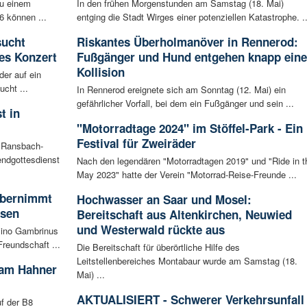
zu einem
In den frühen Morgenstunden am Samstag (18. Mai)
6 können ...
entging die Stadt Wirges einer potenziellen Katastrophe. ..
sucht
Riskantes Überholmanöver in Rennerod:
es Konzert
Fußgänger und Hund entgehen knapp eine
Kollision
der auf ein
cht ...
In Rennerod ereignete sich am Sonntag (12. Mai) ein
gefährlicher Vorfall, bei dem ein Fußgänger und sein ...
t in
"Motorradtage 2024" im Stöffel-Park - Ein
Festival für Zweiräder
n Ransbach-
ndgottesdienst
Nach den legendären "Motorradtagen 2019" und "Ride in t
May 2023" hatte der Verein "Motorrad-Reise-Freunde ...
 übernimmt
Hochwasser an Saar und Mosel:
usen
Bereitschaft aus Altenkirchen, Neuwied
und Westerwald rückte aus
sino Gambrinus
reundschaft ...
Die Bereitschaft für überörtliche Hilfe des
Leitstellenbereiches Montabaur wurde am Samstag (18.
 am Hahner
Mai) ...
AKTUALISIERT - Schwerer Verkehrsunfall
f der B8