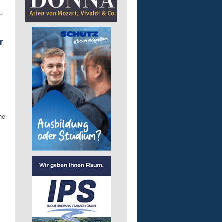
.
r
he