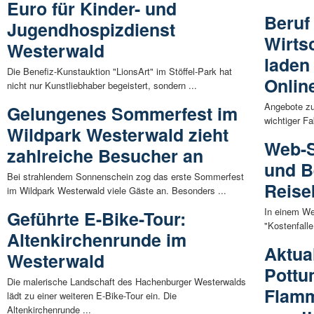
Euro für Kinder- und
Beruf
Jugendhospizdienst
Wirts
Westerwald
laden
Die Benefiz-Kunstauktion "LionsArt" im Stöffel-Park hat
Onlin
nicht nur Kunstliebhaber begeistert, sondern ...
Angebote zu
Gelungenes Sommerfest im
wichtiger F
Wildpark Westerwald zieht
Web-S
zahlreiche Besucher an
und B
Bei strahlendem Sonnenschein zog das erste Sommerfest
Reise
im Wildpark Westerwald viele Gäste an. Besonders ...
In einem W
Geführte E-Bike-Tour:
"Kostenfall
Altenkirchenrunde im
Aktua
Westerwald
Pottu
Die malerische Landschaft des Hachenburger Westerwalds
Flamm
lädt zu einer weiteren E-Bike-Tour ein. Die
Altenkirchenrunde ...