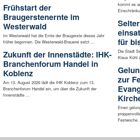
kommt es au
Frühstart der
Einschränku
Braugerstenernte im
Selter
Westerwald
einsat
Im Westerwald hat die Ernte der Braugerste dieses Jahr
für b
früher begonnen. Die Westerwald-Brauerei setzt ...
Die Stadt Se
Zukunft der Innenstädte: IHK-
Klaus Kühl 
Branchenforum Handel in
Gelun
Koblenz
zur F
Am 13. August 2026 lädt die IHK Koblenz zum 13.
Evang
Branchenforum Handel ein, um über die Zukunft der
Innenstädte ...
Kirch
Einen gelun
proppenvoll
Festwoche .