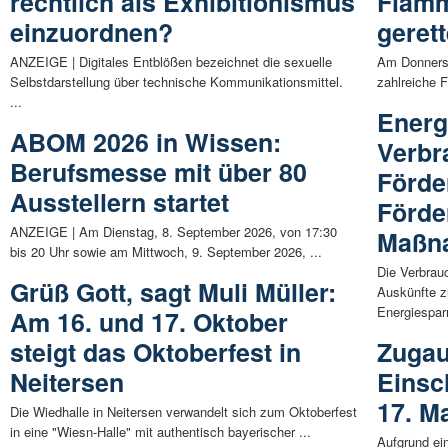
rechtlich als Exhibitionismus
Flamm
einzuordnen?
gerett
ANZEIGE | Digitales Entblößen bezeichnet die sexuelle
Am Donnerst
Selbstdarstellung über technische Kommunikationsmittel.
zahlreiche 
...
Energ
ABOM 2026 in Wissen:
Verbr
Berufsmesse mit über 80
Förde
Ausstellern startet
Förde
ANZEIGE | Am Dienstag, 8. September 2026, von 17:30
Maßn
bis 20 Uhr sowie am Mittwoch, 9. September 2026, ...
Die Verbrauc
Grüß Gott, sagt Muli Müller:
Auskünfte z
Energiespa
Am 16. und 17. Oktober
steigt das Oktoberfest in
Zugau
Neitersen
Einsc
17. M
Die Wiedhalle in Neitersen verwandelt sich zum Oktoberfest
in eine "Wiesn-Halle" mit authentisch bayerischer ...
Aufgrund ei