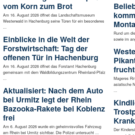
vom Korn zum Brot
Belieb
kommt
Am 16. August 2026 öffnet das Landschaftsmuseum
Westerwald in Hachenburg seine Türen für ein besonderes
Mont
...
Rund um die
Einblicke in die Welt der
sowie im an
Forstwirtschaft: Tag der
Weste
offenen Tür in Hachenburg
Pikan
Am 16. August 2026 öffnet das Forstamt Hachenburg
fruch
gemeinsam mit dem Waldbildungszentrum Rheinland-Pfalz
...
Mageres Rin
asiatische N
Aktualisiert: Nach dem Auto
...
bei Urmitz legt der Rhein
Kindl
Bazooka-Rakete bei Koblenz
Trostp
frei
Kran
Am 6. August 2026 wurde ein geheimnisvolles Fahrzeug
Der Kinders
am Rhein bei Urmitz sichtbar. Die Polizei untersucht ...