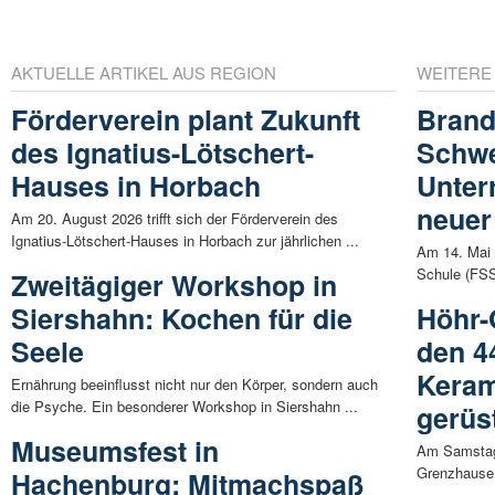
AKTUELLE ARTIKEL AUS REGION
WEITERE
Förderverein plant Zukunft
Brand
des Ignatius-Lötschert-
Schwe
Hauses in Horbach
Unter
neuer
Am 20. August 2026 trifft sich der Förderverein des
Ignatius-Lötschert-Hauses in Horbach zur jährlichen ...
Am 14. Mai b
Schule (FSS
Zweitägiger Workshop in
Siershahn: Kochen für die
Höhr-
Seele
den 4
Keram
Ernährung beeinflusst nicht nur den Körper, sondern auch
die Psyche. Ein besonderer Workshop in Siershahn ...
gerüs
Museumsfest in
Am Samstag, 
Grenzhausen
Hachenburg: Mitmachspaß