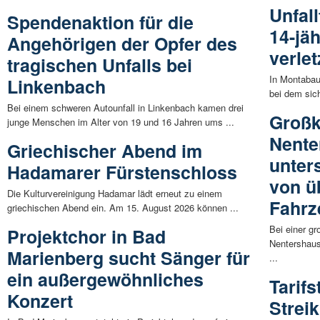
Unfal
Spendenaktion für die
14-jä
Angehörigen der Opfer des
verlet
tragischen Unfalls bei
In Montabau
Linkenbach
bei dem sich
Bei einem schweren Autounfall in Linkenbach kamen drei
Großk
junge Menschen im Alter von 19 und 16 Jahren ums ...
Nente
Griechischer Abend im
unter
Hadamarer Fürstenschloss
von ü
Die Kulturvereinigung Hadamar lädt erneut zu einem
Fahrz
griechischen Abend ein. Am 15. August 2026 können ...
Bei einer gr
Projektchor in Bad
Nentershaus
Marienberg sucht Sänger für
...
ein außergewöhnliches
Tarifs
Konzert
Streik