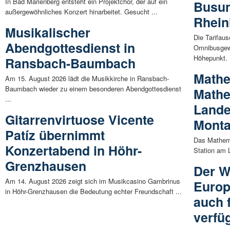
In Bad Marienberg entsteht ein Projektchor, der auf ein
Busun
außergewöhnliches Konzert hinarbeitet. Gesucht ...
Rhein
Musikalischer
Die Tarifau
Abendgottesdienst in
Omnibusgewe
Höhepunkt. .
Ransbach-Baumbach
Mathe
Am 15. August 2026 lädt die Musikkirche in Ransbach-
Baumbach wieder zu einem besonderen Abendgottesdienst
Math
...
Land
Gitarrenvirtuose Vicente
Mont
Patíz übernimmt
Das Mathema
Konzertabend in Höhr-
Station am 
Grenzhausen
Der W
Am 14. August 2026 zeigt sich im Musikcasino Gambrinus
Europ
in Höhr-Grenzhausen die Bedeutung echter Freundschaft ...
auch 
verfü