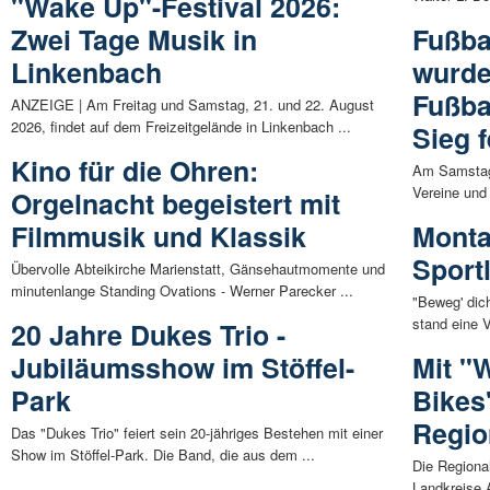
"Wake Up"-Festival 2026:
Zwei Tage Musik in
Fußba
Linkenbach
wurde
Fußba
ANZEIGE | Am Freitag und Samstag, 21. und 22. August
2026, findet auf dem Freizeitgelände in Linkenbach ...
Sieg f
Kino für die Ohren:
Am Samstag (
Vereine und 
Orgelnacht begeistert mit
Filmmusik und Klassik
Montab
Sport
Übervolle Abteikirche Marienstatt, Gänsehautmomente und
minutenlange Standing Ovations - Werner Parecker ...
"Beweg' dic
stand eine V
20 Jahre Dukes Trio -
Jubiläumsshow im Stöffel-
Mit "
Park
Bikes
Regio
Das "Dukes Trio" feiert sein 20-jähriges Bestehen mit einer
Show im Stöffel-Park. Die Band, die aus dem ...
Die Regional
Landkreise 