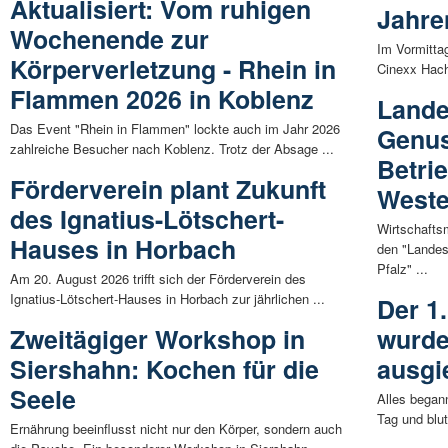
Aktualisiert: Vom ruhigen
Jahre
Wochenende zur
Im Vormitta
Körperverletzung - Rhein in
Cinexx Hach
Flammen 2026 in Koblenz
Lande
Das Event "Rhein in Flammen" lockte auch im Jahr 2026
Genu
zahlreiche Besucher nach Koblenz. Trotz der Absage ...
Betri
Förderverein plant Zukunft
Weste
des Ignatius-Lötschert-
Wirtschafts
Hauses in Horbach
den "Landes
Pfalz" ...
Am 20. August 2026 trifft sich der Förderverein des
Ignatius-Lötschert-Hauses in Horbach zur jährlichen ...
Der 1.
Zweitägiger Workshop in
wurde
Siershahn: Kochen für die
ausgi
Seele
Alles began
Tag und blut
Ernährung beeinflusst nicht nur den Körper, sondern auch