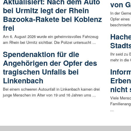
Aktualisiert: Nach dem Auto
von Gr
bei Urmitz legt der Rhein
In der Geme
Bazooka-Rakete bei Koblenz
Opfer eines
beschmierten
frei
Hache
Am 6. August 2026 wurde ein geheimnisvolles Fahrzeug
am Rhein bei Urmitz sichtbar. Die Polizei untersucht ...
Stadt
Spendenaktion für die
Ihr seid zu
mehr in die 
Angehörigen der Opfer des
tragischen Unfalls bei
Infor
Linkenbach
Erben
nicht
Bei einem schweren Autounfall in Linkenbach kamen drei
junge Menschen im Alter von 19 und 16 Jahren ums ...
Viele Mensc
Familienange
...