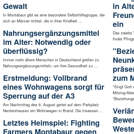
Gewalt
in Al
Freun
In Montabaur gibt es eine besondere Selbsthilfegruppe, die
sich an Männer richtet, die in ihrer Kindheit ...
ein
Nahrungsergänzungsmittel
Das zweite Y
findet Pfing
im Alter: Notwendig oder
überflüssig?
"Bezi
Neunk
Immer mehr ältere Menschen in Deutschland greifen zu
Nahrungsergänzungsmitteln, um ihre Gesundheit zu ...
präse
Erstmeldung: Vollbrand
zum M
eines Wohnwagens sorgt für
"Singt Gott 
Mitsing-Abe
Sperrung auf der A3
"Beziehungs
Am Nachmittag des 6. August geriet auf dem Parkplatz
Verlä
Nentershausen ein Wohnwagen in Brand. Die Insassen ...
Bewer
Letztes Heimspiel: Fighting
Weste
Farmers Montabaur gegen