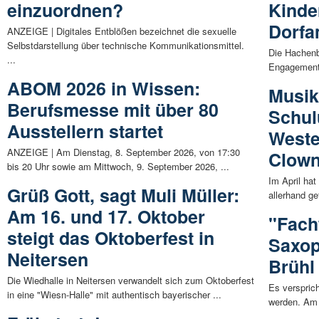
einzuordnen?
Kinde
Dorfa
ANZEIGE | Digitales Entblößen bezeichnet die sexuelle
Selbstdarstellung über technische Kommunikationsmittel.
Die Hachenb
...
Engagement 
ABOM 2026 in Wissen:
Musik
Berufsmesse mit über 80
Schul
Ausstellern startet
Weste
ANZEIGE | Am Dienstag, 8. September 2026, von 17:30
Clown
bis 20 Uhr sowie am Mittwoch, 9. September 2026, ...
Im April ha
Grüß Gott, sagt Muli Müller:
allerhand g
Am 16. und 17. Oktober
"Fach
steigt das Oktoberfest in
Saxop
Neitersen
Brühl 
Die Wiedhalle in Neitersen verwandelt sich zum Oktoberfest
Es verspric
in eine "Wiesn-Halle" mit authentisch bayerischer ...
werden. Am M