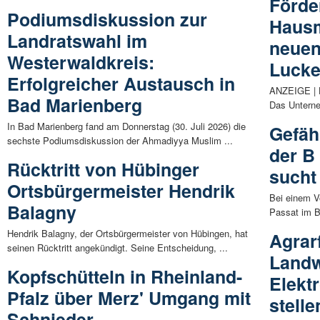
Förder
Podiumsdiskussion zur
Hausm
Landratswahl im
neuen
Westerwaldkreis:
Luck
Erfolgreicher Austausch in
ANZEIGE | H
Bad Marienberg
Das Unterne
In Bad Marienberg fand am Donnerstag (30. Juli 2026) die
Gefäh
sechste Podiumsdiskussion der Ahmadiyya Muslim ...
der B 
Rücktritt von Hübinger
sucht
Ortsbürgermeister Hendrik
Bei einem Vo
Balagny
Passat im B
Hendrik Balagny, der Ortsbürgermeister von Hübingen, hat
Agrar
seinen Rücktritt angekündigt. Seine Entscheidung, ...
Landw
Kopfschütteln in Rheinland-
Elekt
Pfalz über Merz' Umgang mit
stelle
Schnieder