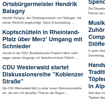
Spen
Ortsbürgermeister Hendrik
Die Steuer
Balagny
Partner hat
Hendrik Balagny, der Ortsbürgermeister von Hübingen, hat
Musik
seinen Rücktritt angekündigt. Seine Entscheidung, ...
Zuhör
Kopfschütteln in Rheinland-
Compa
Pfalz über Merz' Umgang mit
Stöffe
Schnieder
In guter Ge
Unruhe in der CDU: Bundeskanzler Friedrich Merz steht
Donnerstag,
wegen seines Umgangs mit Verkehrsminister Patrick ...
Handw
CDU Westerwald startet
Tradi
Diskussionsreihe "Koblenzer
Töpfe
Straße"
in Al
Die CDU Westerwald lädt zu einer neuen Diskussionsreihe
ein, die sich mit aktuellen Themen der Region ...
Seit über vi
Töpferei das