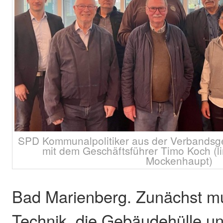
SPD Kommunalpolitiker aus der Verbands
mit dem Geschäftsführer Timo Koch (l
Mockenhaupt)
Bad Marienberg. Zunächst 
Technik, die Gebäudehülle un