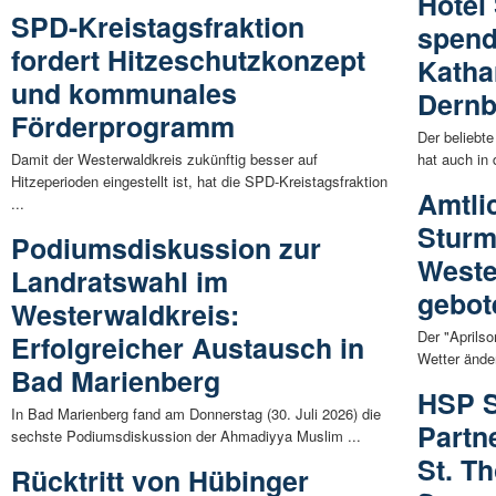
Hotel
SPD-Kreistagsfraktion
spend
fordert Hitzeschutzkonzept
Katha
und kommunales
Dern
Förderprogramm
Der beliebt
Damit der Westerwaldkreis zukünftig besser auf
hat auch in
Hitzeperioden eingestellt ist, hat die SPD-Kreistagsfraktion
Amtli
...
Sturm
Podiumsdiskussion zur
Weste
Landratswahl im
gebot
Westerwaldkreis:
Der "Aprils
Erfolgreicher Austausch in
Wetter änder
Bad Marienberg
HSP S
In Bad Marienberg fand am Donnerstag (30. Juli 2026) die
Partn
sechste Podiumsdiskussion der Ahmadiyya Muslim ...
St. T
Rücktritt von Hübinger