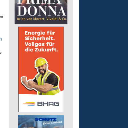
er
n
e