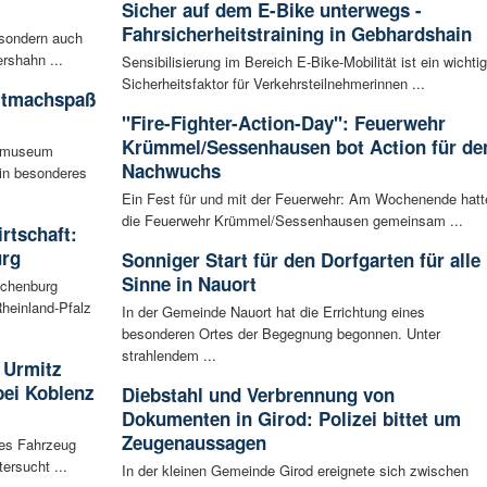
Sicher auf dem E-Bike unterwegs -
Fahrsicherheitstraining in Gebhardshain
 sondern auch
rshahn ...
Sensibilisierung im Bereich E-Bike-Mobilität ist ein wichtig
Sicherheitsfaktor für Verkehrsteilnehmerinnen ...
itmachspaß
"Fire-Fighter-Action-Day": Feuerwehr
Krümmel/Sessenhausen bot Action für de
tsmuseum
Nachwuchs
ein besonderes
Ein Fest für und mit der Feuerwehr: Am Wochenende hatt
die Feuerwehr Krümmel/Sessenhausen gemeinsam ...
irtschaft:
urg
Sonniger Start für den Dorfgarten für alle
Sinne in Nauort
achenburg
heinland-Pfalz
In der Gemeinde Nauort hat die Errichtung eines
besonderen Ortes der Begegnung begonnen. Unter
strahlendem ...
 Urmitz
bei Koblenz
Diebstahl und Verbrennung von
Dokumenten in Girod: Polizei bittet um
Zeugenaussagen
les Fahrzeug
ersucht ...
In der kleinen Gemeinde Girod ereignete sich zwischen