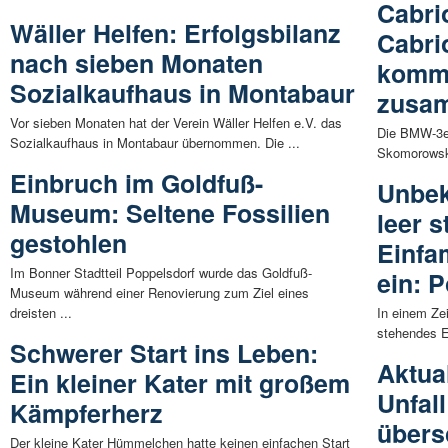
Cabri
Wäller Helfen: Erfolgsbilanz
Cabri
nach sieben Monaten
komm
Sozialkaufhaus in Montabaur
zusa
Vor sieben Monaten hat der Verein Wäller Helfen e.V. das
Die BMW-3er
Sozialkaufhaus in Montabaur übernommen. Die ...
Skomorowski
Einbruch im Goldfuß-
Unbek
Museum: Seltene Fossilien
leer 
gestohlen
Einfa
Im Bonner Stadtteil Poppelsdorf wurde das Goldfuß-
ein: 
Museum während einer Renovierung zum Ziel eines
dreisten ...
In einem Ze
stehendes Ei
Schwerer Start ins Leben:
Aktual
Ein kleiner Kater mit großem
Unfal
Kämpferherz
übers
Der kleine Kater Hümmelchen hatte keinen einfachen Start