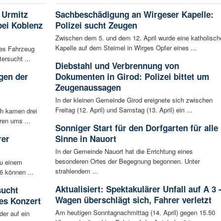
 Urmitz
Sachbeschädigung an Wirgeser Kapelle:
bei Koblenz
Polizei sucht Zeugen
Zwischen dem 5. und dem 12. April wurde eine katholisch
Kapelle auf dem Steimel in Wirges Opfer eines ...
les Fahrzeug
ersucht ...
Diebstahl und Verbrennung von
gen der
Dokumenten in Girod: Polizei bittet um
i
Zeugenaussagen
In der kleinen Gemeinde Girod ereignete sich zwischen
Freitag (12. April) und Samstag (13. April) ein ...
ch kamen drei
ren ums ...
Sonniger Start für den Dorfgarten für alle
rer
Sinne in Nauort
In der Gemeinde Nauort hat die Errichtung eines
besonderen Ortes der Begegnung begonnen. Unter
zu einem
strahlendem ...
6 können ...
Aktualisiert: Spektakulärer Unfall auf A 3 
sucht
Wagen überschlägt sich, Fahrer verletzt
es Konzert
Am heutigen Sonntagnachmittag (14. April) gegen 15.50
der auf ein