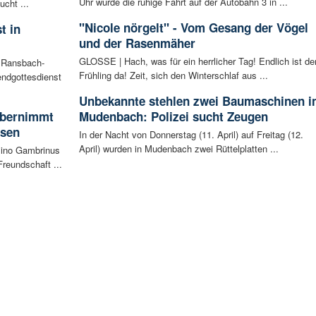
Uhr wurde die ruhige Fahrt auf der Autobahn 3 in ...
cht ...
"Nicole nörgelt" - Vom Gesang der Vögel
t in
und der Rasenmäher
GLOSSE | Hach, was für ein herrlicher Tag! Endlich ist de
n Ransbach-
Frühling da! Zeit, sich den Winterschlaf aus ...
ndgottesdienst
Unbekannte stehlen zwei Baumaschinen i
 übernimmt
Mudenbach: Polizei sucht Zeugen
usen
In der Nacht von Donnerstag (11. April) auf Freitag (12.
April) wurden in Mudenbach zwei Rüttelplatten ...
sino Gambrinus
reundschaft ...