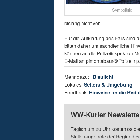
Symbolbild
bislang nicht vor.
Für die Aufklärung des Falls sind 
bitten daher um sachdienliche Hinw
können an die Polizeiinspektion M
E-Mail an pimontabaur@Polizei.rlp
Mehr dazu:
Blaulicht
Lokales:
Selters & Umgebung
Feedback:
Hinweise an die Reda
WW-Kurier Newsletter
Täglich um 20 Uhr kostenlos die
Stellenangebote der Region be