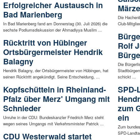
Erfolgreicher Austausch in
März
Bad Marienberg
Die Hachenb
In Bad Marienberg fand am Donnerstag (30. Juli 2026) die
Club-Mitglie
sechste Podiumsdiskussion der Ahmadiyya Muslim ...
Bürge
Rücktritt von Hübinger
Rolf 
Ortsbürgermeister Hendrik
Bürge
Balagny
Die Bürgerli
Hendrik Balagny, der Ortsbürgermeister von Hübingen, hat
Stadtbürger
seinen Rücktritt angekündigt. Seine Entscheidung, ...
schickt ...
Kopfschütteln in Rheinland-
SPD-L
Pfalz über Merz' Umgang mit
Hendr
Schnieder
zum G
ein
Unruhe in der CDU: Bundeskanzler Friedrich Merz steht
wegen seines Umgangs mit Verkehrsminister Patrick ...
Zum bundesw
SPD-Landtag
CDU Westerwald startet