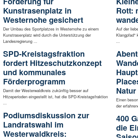
Förderung für
Klein
Kunstrasenplatz in
Rott: 
Westernohe gesichert
wand
Der Umbau des Sportplatzes in Westernohe zu einem
Auf der lie
Kunstrasenplatz wird durch die Unterstützung der
Klangpfad" 
Landesregierung ...
...
SPD-Kreistagsfraktion
Abent
fordert Hitzeschutzkonzept
Wande
und kommunales
Haupt
Förderprogramm
Place
Natur
Damit der Westerwaldkreis zukünftig besser auf
Hitzeperioden eingestellt ist, hat die SPD-Kreistagsfraktion
Einen beson
...
der erfahre
Podiumsdiskussion zur
400 G
Landratswahl im
die E
Westerwaldkreis:
Saiso