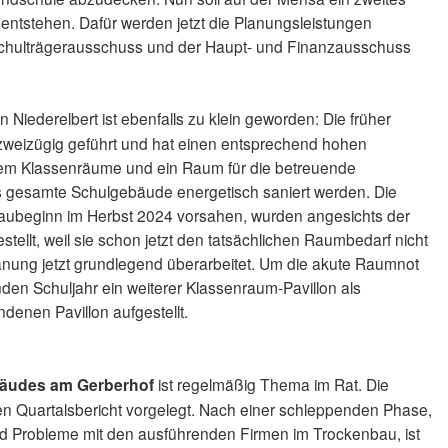
ntstehen. Dafür werden jetzt die Planungsleistungen
chulträgerausschuss und der Haupt- und Finanzausschuss
in Niederelbert ist ebenfalls zu klein geworden: Die früher
 zweizügig geführt und hat einen entsprechend hohen
erem Klassenräume und ein Raum für die betreuende
gesamte Schulgebäude energetisch saniert werden. Die
Baubeginn im Herbst 2024 vorsahen, wurden angesichts der
tellt, weil sie schon jetzt den tatsächlichen Raumbedarf nicht
anung jetzt grundlegend überarbeitet. Um die akute Raumnot
en Schuljahr ein weiterer Klassenraum-Pavillon als
denen Pavillon aufgestellt.
äudes am Gerberhof
ist regelmäßig Thema im Rat. Die
ren Quartalsbericht vorgelegt. Nach einer schleppenden Phase,
 Probleme mit den ausführenden Firmen im Trockenbau, ist