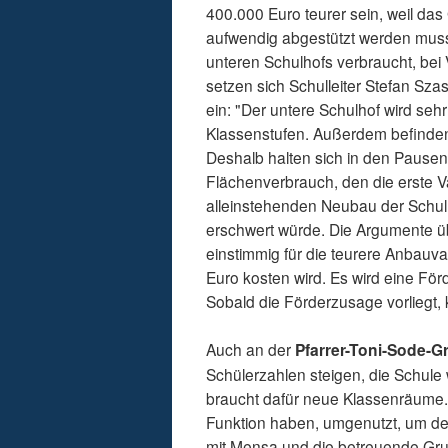
400.000 Euro teurer sein, weil da
aufwendig abgestützt werden muss.
unteren Schulhofs verbraucht, bei V
setzen sich Schulleiter Stefan Szas
ein: "Der untere Schulhof wird sehr
Klassenstufen. Außerdem befinden 
Deshalb halten sich in den Pausen
Flächenverbrauch, den die erste 
alleinstehenden Neubau der Schulho
erschwert würde. Die Argumente üb
einstimmig für die teurere Anbauva
Euro kosten wird. Es wird eine Fö
Sobald die Förderzusage vorliegt,
Auch an der
Pfarrer-Toni-Sode-
Schülerzahlen steigen, die Schule 
braucht dafür neue Klassenräume.
Funktion haben, umgenutzt, um den
mit Mensa und die betreuende Gru