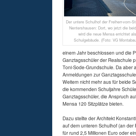
Der untere Schulhof der Freiherr-vom-St
Nentershausen: Dort, wo jetzt die be
wird die neue Mensa errichtet a
Schulgebäude. (Foto: VG Montabaur
einem Jahr beschlossen und die Pl
Ganztagsschüler der Realschule p
Toni-Sode-Grundschule. Da aber a
Anmeldungen zur Ganztagsschule 
Weitem nicht mehr aus für beide S
die kommenden Schuljahre Schüler
Ganztagsschüler, die Anspruch au
Mensa 120 Sitzplätze bieten.
Dazu stellte der Architekt Konstan
auf dem unteren Schulhof (an der 
für rund 2,5 Millionen Euro oder 