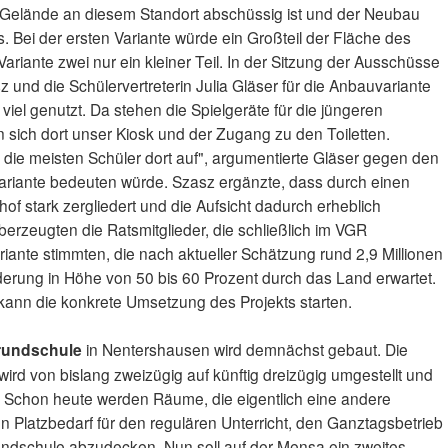
s Gelände an diesem Standort abschüssig ist und der Neubau
 Bei der ersten Variante würde ein Großteil der Fläche des
ariante zwei nur ein kleiner Teil. In der Sitzung der Ausschüsse
z und die Schülervertreterin Julia Gläser für die Anbauvariante
 viel genutzt. Da stehen die Spielgeräte für die jüngeren
sich dort unser Kiosk und der Zugang zu den Toiletten.
 die meisten Schüler dort auf", argumentierte Gläser gegen den
Variante bedeuten würde. Szasz ergänzte, dass durch einen
f stark zergliedert und die Aufsicht dadurch erheblich
erzeugten die Ratsmitglieder, die schließlich im VGR
riante stimmten, die nach aktueller Schätzung rund 2,9 Millionen
rderung in Höhe von 50 bis 60 Prozent durch das Land erwartet.
 kann die konkrete Umsetzung des Projekts starten.
Grundschule
in Nentershausen wird demnächst gebaut. Die
wird von bislang zweizügig auf künftig dreizügig umgestellt und
 Schon heute werden Räume, die eigentlich eine andere
 Platzbedarf für den regulären Unterricht, den Ganztagsbetrieb
ndschule abzudecken. Nun soll auf der Mensa ein zweites