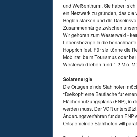
und Weißenthurm. Sie haben sich
ein Netzwerk zu gründen, das die w
Region stärken und die Daseinsvor
Zusammenhänge zwischen unserer
Wir gehören zum Westerwald - kei
Lebensbezüge in die benachbarten 
Hopprich fest. Für sie könne die R
Mobilität, beim Tourismus oder bei 
Westerwald leben rund 1,2 Mio. M
Solarenergie
Die Ortsgemeinde Stahlhofen möc
"Dielkopf" eine Baufläche für ein
Flächennutzungsplans (FNP), in d
werden muss. Der VGR unterstützt 
Änderungsverfahren für den FNP ein
Ortsgemeinde Stahlhofen will paral