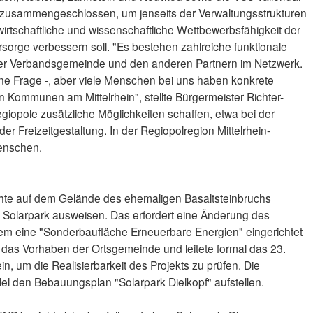
 zusammengeschlossen, um jenseits der Verwaltungsstrukturen
irtschaftliche und wissenschaftliche Wettbewerbsfähigkeit der
sorge verbessern soll. "Es bestehen zahlreiche funktionale
 Verbandsgemeinde und den anderen Partnern im Netzwerk.
ne Frage -, aber viele Menschen bei uns haben konkrete
Kommunen am Mittelrhein", stellte Bürgermeister Richter-
egiopole zusätzliche Möglichkeiten schaffen, etwa bei der
der Freizeitgestaltung. In der Regiopolregion Mittelrhein-
enschen.
hte auf dem Gelände des ehemaligen Basaltsteinbruchs
en Solarpark ausweisen. Das erfordert eine Änderung des
em eine "Sonderbaufläche Erneuerbare Energien" eingerichtet
das Vorhaben der Ortsgemeinde und leitete formal das 23.
, um die Realisierbarkeit des Projekts zu prüfen. Die
lel den Bebauungsplan "Solarpark Dielkopf" aufstellen.