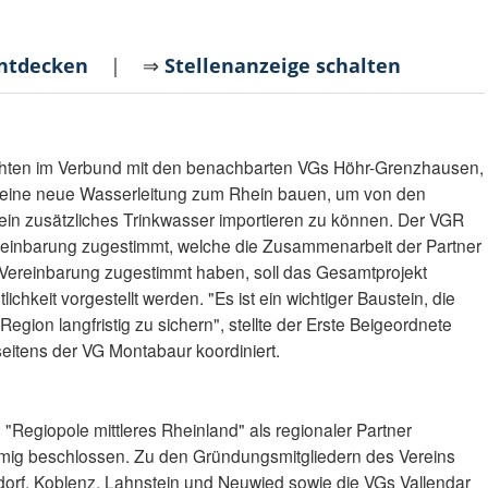
entdecken
| ⇒
Stellenanzeige schalten
ten im Verbund mit den benachbarten VGs Höhr-Grenzhausen,
ine neue Wasserleitung zum Rhein bauen, um von den
ein zusätzliches Trinkwasser importieren zu können. Der VGR
reinbarung zugestimmt, welche die Zusammenarbeit der Partner
r Vereinbarung zugestimmt haben, soll das Gesamtprojekt
tlichkeit vorgestellt werden. "Es ist ein wichtiger Baustein, die
egion langfristig zu sichern", stellte der Erste Beigeordnete
 seitens der VG Montabaur koordiniert.
"Regiopole mittleres Rheinland" als regionaler Partner
immig beschlossen. Zu den Gründungsmitgliedern des Vereins
dorf, Koblenz, Lahnstein und Neuwied sowie die VGs Vallendar