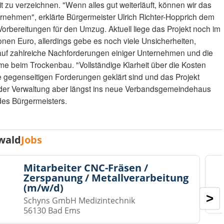
t zu verzeichnen. "Wenn alles gut weiterläuft, können wir das
nehmen", erklärte Bürgermeister Ulrich Richter-Hopprich dem
Vorbereitungen für den Umzug. Aktuell liege das Projekt noch im
en Euro, allerdings gebe es noch viele Unsicherheiten,
k auf zahlreiche Nachforderungen einiger Unternehmen und die
eme beim Trockenbau. "Vollständige Klarheit über die Kosten
le gegenseitigen Forderungen geklärt sind und das Projekt
t der Verwaltung aber längst ins neue Verbandsgemeindehaus
des Bürgermeisters.
wald
Jobs
Mitarbeiter CNC-Fräsen /
Zerspanung / Metallverarbeitung
(m/w/d)
>
Schyns GmbH Medizintechnik
56130 Bad Ems