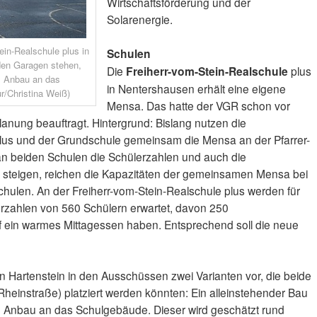
Wirtschaftsförderung und der
Solarenergie.
ein-Realschule plus in
Schulen
iden Garagen stehen,
Die
Freiherr-vom-Stein-Realschule
plus
ls Anbau an das
in Nentershausen erhält eine eigene
/Christina Weiß)
Mensa. Das hatte der VGR schon vor
anung beauftragt. Hintergrund: Bislang nutzen die
lus und der Grundschule gemeinsam die Mensa an der Pfarrer-
n beiden Schulen die Schülerzahlen und auch die
steigen, reichen die Kapazitäten der gemeinsamen Mensa bei
chulen. An der Freiherr-vom-Stein-Realschule plus werden für
zahlen von 560 Schülern erwartet, davon 250
f ein warmes Mittagessen haben. Entsprechend soll die neue
tin Hartenstein in den Ausschüssen zwei Varianten vor, die beide
Rheinstraße) platziert werden könnten: Ein alleinstehender Bau
ein Anbau an das Schulgebäude. Dieser wird geschätzt rund