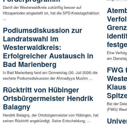
Damit der Westerwaldkreis zukünftig besser auf
Atem
Hitzeperioden eingestellt ist, hat die SPD-Kreistagsfraktion
Verfo
...
Grenz
Podiumsdiskussion zur
identi
Landratswahl im
fest
Westerwaldkreis:
Eine Verfolg
Erfolgreicher Austausch in
am Dienstaga
Bad Marienberg
FWG f
In Bad Marienberg fand am Donnerstag (30. Juli 2026) die
Weste
sechste Podiumsdiskussion der Ahmadiyya Muslim ...
Klaus 
Rücktritt von Hübinger
Spitz
Ortsbürgermeister Hendrik
Bei der Del
Balagny
(FWG) Weste
Hendrik Balagny, der Ortsbürgermeister von Hübingen, hat
Unive
seinen Rücktritt angekündigt. Seine Entscheidung, ...