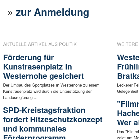
»
zur Anmeldung
AKTUELLE ARTIKEL AUS POLITIK
WEITERE
Förderung für
Weste
Kunstrasenplatz in
Frühl
Westernohe gesichert
Bratka
Der Umbau des Sportplatzes in Westernohe zu einem
Leckerer Fel
Kunstrasenplatz wird durch die Unterstützung der
Gelegenheit
Landesregierung ...
"Filmr
SPD-Kreistagsfraktion
Hachen
fordert Hitzeschutzkonzept
Wer a
und kommunales
Das "Filmre
Förderprogramm
zeigt am Mo