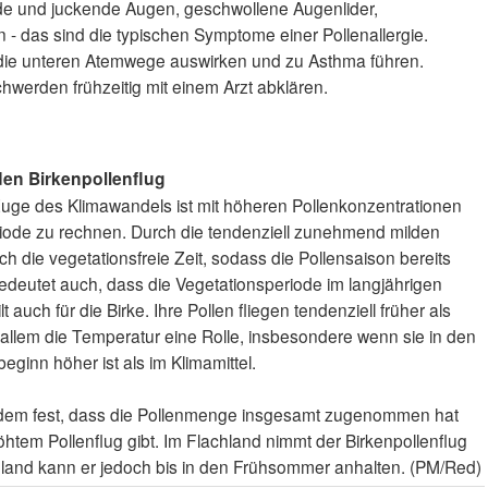
nde und juckende Augen, geschwollene Augenlider,
 das sind die typischen Symptome einer Pollenallergie.
f die unteren Atemwege auswirken und zu Asthma führen.
chwerden frühzeitig mit einem Arzt abklären.
den Birkenpollenflug
uge des Klimawandels ist mit höheren Pollenkonzentrationen
riode zu rechnen. Durch die tendenziell zunehmend milden
ich die vegetationsfreie Zeit, sodass die Pollensaison bereits
edeutet auch, dass die Vegetationsperiode im langjährigen
t auch für die Birke. Ihre Pollen fliegen tendenziell früher als
r allem die Temperatur eine Rolle, insbesondere wenn sie in den
ginn höher ist als im Klimamittel.
erdem fest, dass die Pollenmenge insgesamt zugenommen hat
htem Pollenflug gibt. Im Flachland nimmt der Birkenpollenflug
gland kann er jedoch bis in den Frühsommer anhalten. (PM/Red)