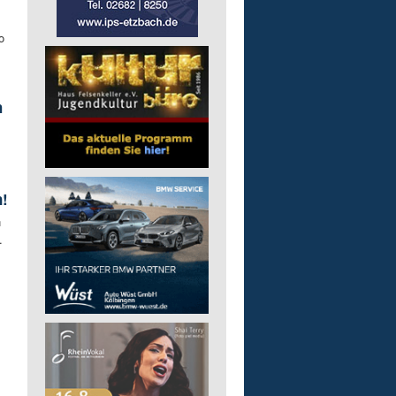
o
h
n!
n
.