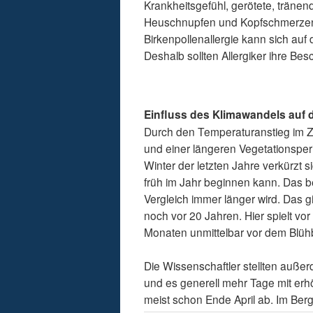
Krankheitsgefühl, gerötete, träne
Heuschnupfen und Kopfschmerzen -
Birkenpollenallergie kann sich au
Deshalb sollten Allergiker ihre Bes
Einfluss des Klimawandels auf 
Durch den Temperaturanstieg im Z
und einer längeren Vegetationspe
Winter der letzten Jahre verkürzt s
früh im Jahr beginnen kann. Das b
Vergleich immer länger wird. Das gil
noch vor 20 Jahren. Hier spielt vo
Monaten unmittelbar vor dem Blühbe
Die Wissenschaftler stellten auß
und es generell mehr Tage mit erhö
meist schon Ende April ab. Im Ber