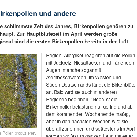
Birkenpollen und andere
die schlimmste Zeit des Jahres, Birkenpollen gehören zu
haupt. Zur Hauptblütezeit im April werden große
onal sind die ersten Birkenpollen bereits in der Luft.
Region. Allergiker reagieren auf die Pollen
mit Juckreiz, Niesattacken und tränenden
Augen, manche sogar mit
Atembeschwerden. Im Westen und
Süden Deutschlands fängt die Birkenblüte
an. Bald wird sie auch in anderen
Regionen beginnen. "Noch ist die
Birkenpollenbelastung nur gering und ab
dem kommenden Wochenende mäßig,
aber in den nächsten Wochen wird sie
überall zunehmen und spätestens im April
 Pollen produzieren.
werden wir fast im ganzen Land mit einer