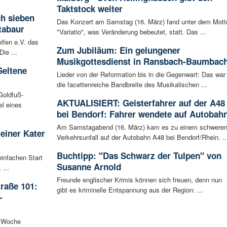
Taktstock weiter
ch sieben
Das Konzert am Samstag (16. März) fand unter dem Mott
tabaur
"Variatio", was Veränderung bebeutet, statt. Das ...
lfen e.V. das
Zum Jubiläum: Ein gelungener
ie ...
Musikgottesdienst in Ransbach-Baumbac
Seltene
Lieder von der Reformation bis in die Gegenwart: Das war
die facettenreiche Bandbreite des Musikalischen ...
Goldfuß-
AKTUALISIERT: Geisterfahrer auf der A48
l eines
bei Bendorf: Fahrer wendete auf Autobah
Am Samstagabend (16. März) kam es zu einem schwere
leiner Kater
Verkehrsunfall auf der Autobahn A48 bei Bendorf/Rhein. ..
Buchtipp: "Das Schwarz der Tulpen" von
infachen Start
Susanne Arnold
 ...
Freunde englischer Krimis können sich freuen, denn nun
raße 101:
gibt es kriminelle Entspannung aus der Region: ...
-
n Woche