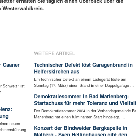
etter erhalten Sie täglich einen Überblick über die
m Westerwaldkreis.
WEITERE ARTIKEL
r Caaner
Technischer Defekt löst Garagenbrand in
Helferskirchen aus
Ein technischer Defekt an einem Ladegerät löste am
Sonntag (17. März) einen Brand in einer Doppelgarage ...
r Schweiz" ist
m
Demokratiesommer in Bad Marienberg:
Startschuss für mehr Toleranz und Vielfal
blenz:
Der Demokratiesommer 2024 in der Verbandsgemeinde B
rung
Marienberg hat einen fulminanten Start hingelegt. ...
einen neuen
Konzert der Bindweider Bergkapelle in
rnehmensführung
Malberg - Sven Hellinghausen gibt den