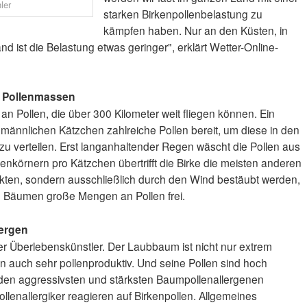
ler
starken Birkenpollenbelastung zu
kämpfen haben. Nur an den Küsten, in
d ist die Belastung etwas geringer", erklärt Wetter-Online-
t Pollenmassen
n Pollen, die über 300 Kilometer weit fliegen können. Ein
 männlichen Kätzchen zahlreiche Pollen bereit, um diese in den
zu verteilen. Erst langanhaltender Regen wäscht die Pollen aus
ollenkörnern pro Kätzchen übertrifft die Birke die meisten anderen
kten, sondern ausschließlich durch den Wind bestäubt werden,
n Bäumen große Mengen an Pollen frei.
lergen
er Überlebenskünstler. Der Laubbaum ist nicht nur extrem
n auch sehr pollenproduktiv. Und seine Pollen sind hoch
 den aggressivsten und stärksten Baumpollenallergenen
ollenallergiker reagieren auf Birkenpollen. Allgemeines