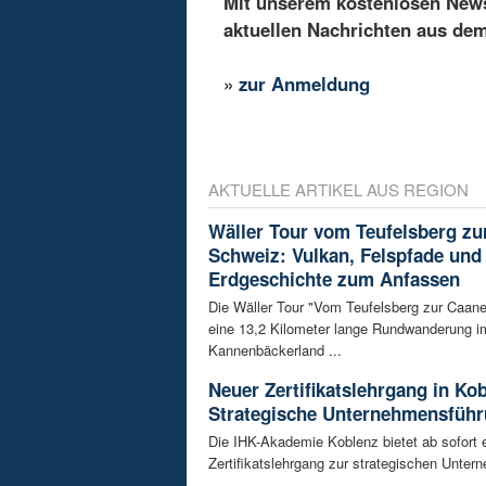
Mit unserem kostenlosen Newsl
aktuellen Nachrichten aus de
»
zur Anmeldung
AKTUELLE ARTIKEL AUS REGION
Wäller Tour vom Teufelsberg zu
Schweiz: Vulkan, Felspfade und
Erdgeschichte zum Anfassen
Die Wäller Tour "Vom Teufelsberg zur Caane
eine 13,2 Kilometer lange Rundwanderung i
Kannenbäckerland ...
Neuer Zertifikatslehrgang in Ko
Strategische Unternehmensfüh
Die IHK-Akademie Koblenz bietet ab sofort 
Zertifikatslehrgang zur strategischen Unte
...