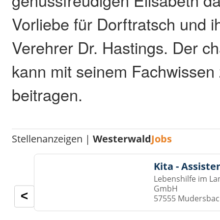
genussfreudigen Elisabeth da
Vorliebe für Dorftratsch und i
Verehrer Dr. Hastings. Der c
kann mit seinem Fachwissen 
beitragen.
Stellenanzeigen |
Westerwald
Jobs
Kita - Assist
Lebenshilfe im La
GmbH
<
57555 Mudersba