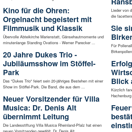
Rans
Kino für die Ohren:
Lieder von 
die facetten
Orgelnacht begeistert mit
Filmmusik und Klassik
Sie si
Birke
Übervolle Abteikirche Marienstatt, Gänsehautmomente und
minutenlange Standing Ovations - Werner Parecker ...
Für Pollenal
Birkenpolle
20 Jahre Dukes Trio -
Jubiläumsshow im Stöffel-
Erfol
Park
Wirts
Blick 
Das "Dukes Trio" feiert sein 20-jähriges Bestehen mit einer
Show im Stöffel-Park. Die Band, die aus dem ...
Kürzlich fa
Hachenburg 
Neuer Vorsitzender für Villa
Musica: Dr. Denis Alt
Feuer
übernimmt Leitung
bestä
einst
Die Landesstiftung Villa Musica Rheinland-Pfalz hat einen
neuen Vorsitzenden gewählt. Dr. Denis Alt, ...