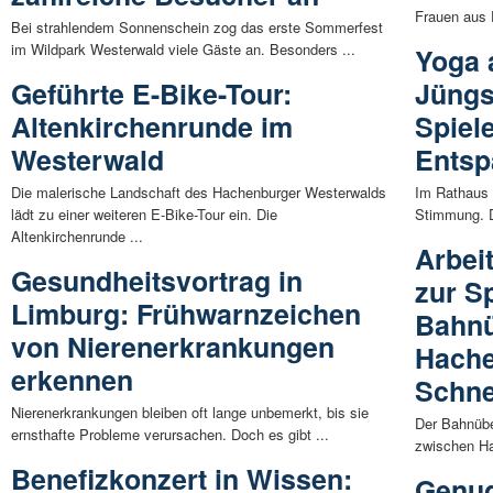
Frauen aus P
Bei strahlendem Sonnenschein zog das erste Sommerfest
im Wildpark Westerwald viele Gäste an. Besonders ...
Yoga a
Geführte E-Bike-Tour:
Jüngs
Altenkirchenrunde im
Spiel
Westerwald
Ents
Die malerische Landschaft des Hachenburger Westerwalds
Im Rathaus 
lädt zu einer weiteren E-Bike-Tour ein. Die
Stimmung. Di
Altenkirchenrunde ...
Arbei
Gesundheitsvortrag in
zur S
Limburg: Frühwarnzeichen
Bahnü
von Nierenerkrankungen
Hache
erkennen
Schn
Nierenerkrankungen bleiben oft lange unbemerkt, bis sie
Der Bahnübe
ernsthafte Probleme verursachen. Doch es gibt ...
zwischen Ha
Benefizkonzert in Wissen:
Genug