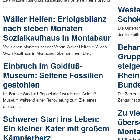
...
Weste
Wäller Helfen: Erfolgsbilanz
Schok
nach sieben Monaten
Die Ostertor
der Biskuitt
Sozialkaufhaus in Montabaur
Behan
Vor sieben Monaten hat der Verein Wäller Helfen e.V. das
Sozialkaufhaus in Montabaur übernommen. Die ...
Grupp
Einbruch im Goldfuß-
steige
Museum: Seltene Fossilien
Rhein
gestohlen
Bunde
Im Bonner Stadtteil Poppelsdorf wurde das Goldfuß-
Die Zahlen 
Museum während einer Renovierung zum Ziel eines
Zentralinsti
dreisten ...
Zu vi
Schwerer Start ins Leben:
übers
Ein kleiner Kater mit großem
Monta
Kämpferherz