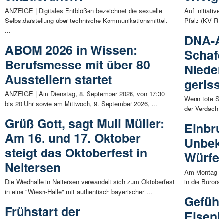
ANZEIGE | Digitales Entblößen bezeichnet die sexuelle
Auf Initiati
Selbstdarstellung über technische Kommunikationsmittel.
Pfalz (KV R
...
DNA-A
ABOM 2026 in Wissen:
Schaf
Berufsmesse mit über 80
Niede
Ausstellern startet
geris
ANZEIGE | Am Dienstag, 8. September 2026, von 17:30
Wenn tote S
bis 20 Uhr sowie am Mittwoch, 9. September 2026, ...
der Verdacht
Grüß Gott, sagt Muli Müller:
Einbr
Am 16. und 17. Oktober
Unbek
steigt das Oktoberfest in
Würfe
Neitersen
Am Montag 
Die Wiedhalle in Neitersen verwandelt sich zum Oktoberfest
in die Büro
in eine "Wiesn-Halle" mit authentisch bayerischer ...
Gefüh
Frühstart der
Eisen