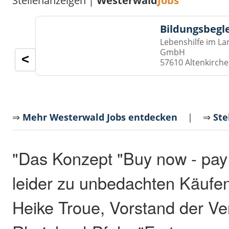
Stellenanzeigen |
Westerwald
Jobs
Bildungsbegl
Lebenshilfe im La
GmbH
<
57610 Altenkirch
⇒
Mehr Westerwald Jobs entdecken
| ⇒
Ste
"Das Konzept "Buy now - pay l
leider zu unbedachten Käufen
Heike Troue, Vorstand der Ve