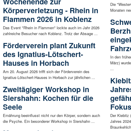
Wochenende zur
Die "Wester
Körperverletzung - Rhein in
Monaten neu
Flammen 2026 in Koblenz
Schwe
Das Event "Rhein in Flammen" lockte auch im Jahr 2026
Berzh
zahlreiche Besucher nach Koblenz. Trotz der Absage ...
einge
Förderverein plant Zukunft
Fahrz
des Ignatius-Lötschert-
In den früh
Hauses in Horbach
März) wurde
...
Am 20. August 2026 trifft sich der Förderverein des
Ignatius-Lötschert-Hauses in Horbach zur jährlichen ...
Kiebi
Zweitägiger Workshop in
Jahre
Siershahn: Kochen für die
gefäh
Seele
Fokus
Ernährung beeinflusst nicht nur den Körper, sondern auch
Der Kiebitz
die Psyche. Ein besonderer Workshop in Siershahn ...
Jahres 2024
Braunkehlch