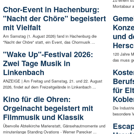
Zu einem sta
Montabaur a
Chor-Event in Hachenburg:
"Nacht der Chöre" begeistert
Gemei
mit Vielfalt
Konze
und d
Am Samstag (1. August 2026) fand in Hachenburg die
"Nacht der Chöre" statt, ein Event, das Chormusik ...
Hers
"Wake Up"-Festival 2026:
120 Jahre M
das muss gef
Zwei Tage Musik in
Linkenbach
Koste
Beruf
ANZEIGE | Am Freitag und Samstag, 21. und 22. August
2026, findet auf dem Freizeitgelände in Linkenbach ...
für El
Kino für die Ohren:
Koble
Orgelnacht begeistert mit
Die Industr
besondere Ve
Filmmusik und Klassik
Escap
Übervolle Abteikirche Marienstatt, Gänsehautmomente und
minutenlange Standing Ovations - Werner Parecker ...