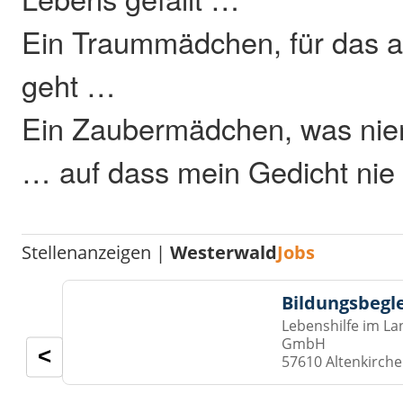
Ein Traummädchen, für das al
geht …
Ein Zaubermädchen, was niema
… auf dass mein Gedicht nie 
Stellenanzeigen |
Westerwald
Jobs
Bildungsbegl
Lebenshilfe im La
GmbH
<
57610 Altenkirch