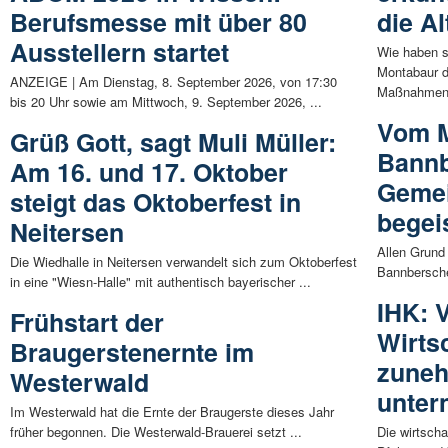
Berufsmesse mit über 80
die Al
Ausstellern startet
Wie haben s
Montabaur d
ANZEIGE | Am Dienstag, 8. September 2026, von 17:30
Maßnahmen 
bis 20 Uhr sowie am Mittwoch, 9. September 2026, ...
Vom M
Grüß Gott, sagt Muli Müller:
Bannb
Am 16. und 17. Oktober
Gemei
steigt das Oktoberfest in
begei
Neitersen
Allen Grund
Die Wiedhalle in Neitersen verwandelt sich zum Oktoberfest
Bannberschei
in eine "Wiesn-Halle" mit authentisch bayerischer ...
IHK: 
Frühstart der
Wirts
Braugerstenernte im
zune
Westerwald
unter
Im Westerwald hat die Ernte der Braugerste dieses Jahr
früher begonnen. Die Westerwald-Brauerei setzt ...
Die wirtscha