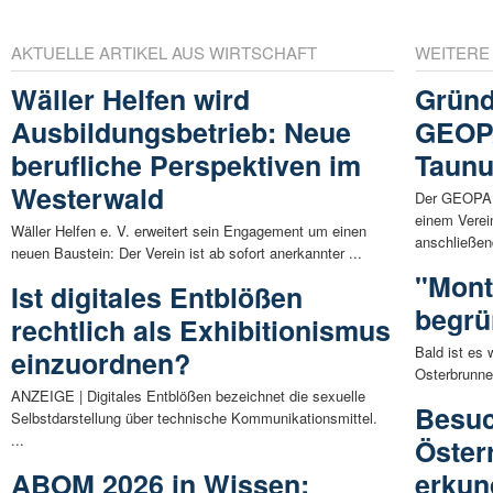
AKTUELLE ARTIKEL AUS WIRTSCHAFT
WEITERE
Wäller Helfen wird
Gründ
Ausbildungsbetrieb: Neue
GEOP
berufliche Perspektiven im
Taunus
Westerwald
Der GEOPAR
einem Verei
Wäller Helfen e. V. erweitert sein Engagement um einen
anschließend
neuen Baustein: Der Verein ist ab sofort anerkannter ...
"Mont
Ist digitales Entblößen
begrü
rechtlich als Exhibitionismus
Bald ist es 
einzuordnen?
Osterbrunnen
ANZEIGE | Digitales Entblößen bezeichnet die sexuelle
Besuc
Selbstdarstellung über technische Kommunikationsmittel.
...
Öster
ABOM 2026 in Wissen:
erkun