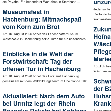
unzur
die Psyche. Ein besonderer Workshop in Siershahn ...
Jeder sollt
Museumsfest in
Radfahrer h
Hachenburg: Mitmachspaß
Warnwesten.
vom Korn zum Brot
Zukun
Am 16. August 2026 öffnet das Landschaftsmuseum
Hofna
Westerwald in Hachenburg seine Türen für ein besonderes
Wäsc
...
Pfleg
Einblicke in die Welt der
Marie
Forstwirtschaft: Tag der
Kürzlich be
offenen Tür in Hachenburg
Wäschenbach
Am 16. August 2026 öffnet das Forstamt Hachenburg
Schwe
gemeinsam mit dem Waldbildungszentrum Rheinland-Pfalz
...
der B
Aktualisiert: Nach dem Auto
Hubsc
bei Urmitz legt der Rhein
Krank
Bazooka-Rakete bei Koblenz
Ein schwere