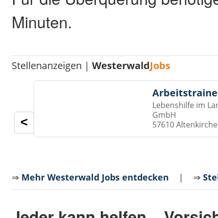
Minuten.
Stellenanzeigen |
Westerwald
Jobs
Arbeitstraine
Lebenshilfe im La
GmbH
<
57610 Altenkirch
⇒
Mehr Westerwald Jobs entdecken
| ⇒
Ste
Jeder kann helfen – Vorsic